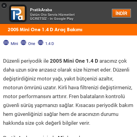
×
PratikAraba
Menü
İNDİR
Üstün Oto Servis Hizmetleri
ÜCRETSİZ - In Google Play
2005 Mini One 1.4 D Araç Bakımı
Mini
One
1.4 D
Düzenli periyodik ile
2005 Mini One 1.4 D
aracınız çok
daha uzun süre arızasız olarak size hizmet eder. Düzenli
değiştirdiğiniz motor yağı, yakıt bütçenizi azaltır,
motorun ömrünü uzatır. Kirli hava filtrenizi değiştirmeniz,
motor performansını arttırır. Fren balataların kontrolü
güvenli sürüş yapmanızı sağlar. Kısacası periyodik bakım
hem güvenliğinizi sağlar hem de aracınızın durumu
hakkında size çok değerli bilgiler verir.