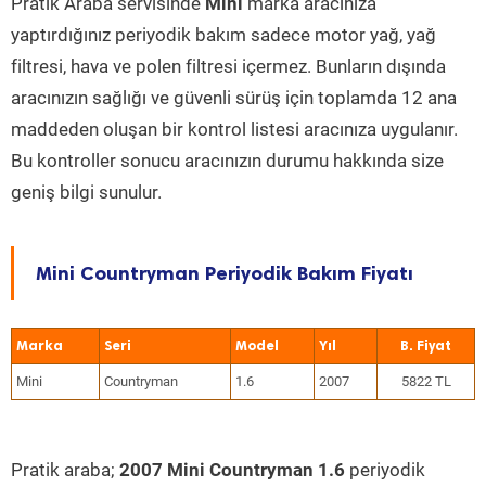
Pratik Araba servisinde
Mini
marka aracınıza
yaptırdığınız periyodik bakım sadece motor yağ, yağ
filtresi, hava ve polen filtresi içermez. Bunların dışında
aracınızın sağlığı ve güvenli sürüş için toplamda 12 ana
maddeden oluşan bir kontrol listesi aracınıza uygulanır.
Bu kontroller sonucu aracınızın durumu hakkında size
geniş bilgi sunulur.
Mini Countryman Periyodik Bakım Fiyatı
Marka
Seri
Model
Yıl
Mini
Countryman
1.6
2007
5822 TL
Pratik araba;
2007 Mini Countryman 1.6
periyodik