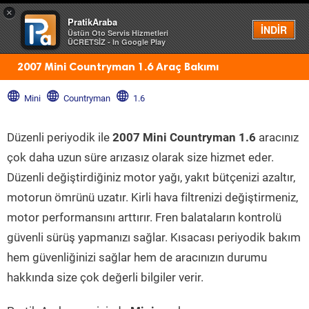
×
PratikAraba
Menü
İNDİR
Üstün Oto Servis Hizmetleri
ÜCRETSİZ - In Google Play
2007 Mini Countryman 1.6 Araç Bakımı
Mini
Countryman
1.6
Düzenli periyodik ile
2007 Mini Countryman 1.6
aracınız
çok daha uzun süre arızasız olarak size hizmet eder.
Düzenli değiştirdiğiniz motor yağı, yakıt bütçenizi azaltır,
motorun ömrünü uzatır. Kirli hava filtrenizi değiştirmeniz,
motor performansını arttırır. Fren balataların kontrolü
güvenli sürüş yapmanızı sağlar. Kısacası periyodik bakım
hem güvenliğinizi sağlar hem de aracınızın durumu
hakkında size çok değerli bilgiler verir.