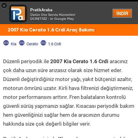
×
PratikAraba
Menü
İNDİR
Üstün Oto Servis Hizmetleri
ÜCRETSİZ - In Google Play
2007 Kia Cerato 1.6 Crdi Araç Bakımı
Kia
Cerato
1.6 Crdi
Düzenli periyodik ile
2007 Kia Cerato 1.6 Crdi
aracınız
çok daha uzun süre arızasız olarak size hizmet eder.
Düzenli değiştirdiğiniz motor yağı, yakıt bütçenizi azaltır,
motorun ömrünü uzatır. Kirli hava filtrenizi değiştirmeniz,
motor performansını arttırır. Fren balataların kontrolü
güvenli sürüş yapmanızı sağlar. Kısacası periyodik bakım
hem güvenliğinizi sağlar hem de aracınızın durumu
hakkında size çok değerli bilgiler verir.