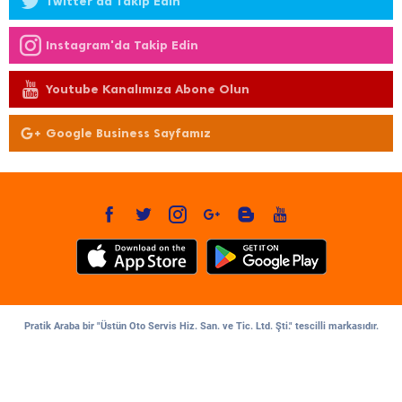
Twitter'da Takip Edin
Instagram'da Takip Edin
Youtube Kanalımıza Abone Olun
Google Business Sayfamız
Pratik Araba bir "Üstün Oto Servis Hiz. San. ve Tic. Ltd. Şti." tescilli markasıdır.