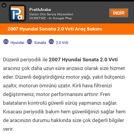
×
PratikAraba
Menü
İNDİR
Üstün Oto Servis Hizmetleri
ÜCRETSİZ - In Google Play
2007 Hyundai Sonata 2.0 Vvti Araç Bakımı
Hyundai
Sonata
2.0 Vvti
Düzenli periyodik ile
2007 Hyundai Sonata 2.0 Vvti
aracınız çok daha uzun süre arızasız olarak size hizmet
eder. Düzenli değiştirdiğiniz motor yağı, yakıt bütçenizi
azaltır, motorun ömrünü uzatır. Kirli hava filtrenizi
değiştirmeniz, motor performansını arttırır. Fren
balataların kontrolü güvenli sürüş yapmanızı sağlar.
Kısacası periyodik bakım hem güvenliğinizi sağlar hem
de aracınızın durumu hakkında size çok değerli bilgiler
verir.