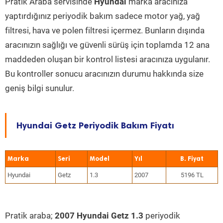
Pratik Araba servisinde
Hyundai
marka aracınıza
yaptırdığınız periyodik bakım sadece motor yağ, yağ
filtresi, hava ve polen filtresi içermez. Bunların dışında
aracınızın sağlığı ve güvenli sürüş için toplamda 12 ana
maddeden oluşan bir kontrol listesi aracınıza uygulanır.
Bu kontroller sonucu aracınızın durumu hakkında size
geniş bilgi sunulur.
Hyundai Getz Periyodik Bakım Fiyatı
Marka
Seri
Model
Yıl
Hyundai
Getz
1.3
2007
5196 TL
Pratik araba;
2007 Hyundai Getz 1.3
periyodik