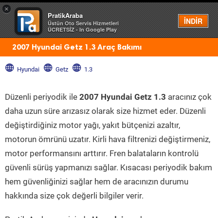
×
PratikAraba
Menü
İNDİR
Üstün Oto Servis Hizmetleri
ÜCRETSİZ - In Google Play
2007 Hyundai Getz 1.3 Araç Bakımı
Hyundai
Getz
1.3
Düzenli periyodik ile
2007 Hyundai Getz 1.3
aracınız çok
daha uzun süre arızasız olarak size hizmet eder. Düzenli
değiştirdiğiniz motor yağı, yakıt bütçenizi azaltır,
motorun ömrünü uzatır. Kirli hava filtrenizi değiştirmeniz,
motor performansını arttırır. Fren balataların kontrolü
güvenli sürüş yapmanızı sağlar. Kısacası periyodik bakım
hem güvenliğinizi sağlar hem de aracınızın durumu
hakkında size çok değerli bilgiler verir.