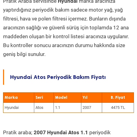
Pratik Araba servisinde
Hyundai
marka aracınıza
yaptırdığınız periyodik bakım sadece motor yağ, yağ
filtresi, hava ve polen filtresi içermez. Bunların dışında
aracınızın sağlığı ve güvenli sürüş için toplamda 12 ana
maddeden oluşan bir kontrol listesi aracınıza uygulanır.
Bu kontroller sonucu aracınızın durumu hakkında size
geniş bilgi sunulur.
Hyundai Atos Periyodik Bakım Fiyatı
Marka
Seri
Model
Yıl
Hyundai
Atos
1.1
2007
4475 TL
Pratik araba;
2007 Hyundai Atos 1.1
periyodik