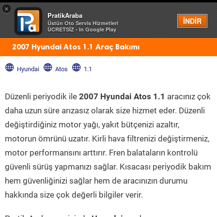
×
PratikAraba
Menü
İNDİR
Üstün Oto Servis Hizmetleri
ÜCRETSİZ - In Google Play
2007 Hyundai Atos 1.1 Araç Bakımı
Hyundai
Atos
1.1
Düzenli periyodik ile
2007 Hyundai Atos 1.1
aracınız çok
daha uzun süre arızasız olarak size hizmet eder. Düzenli
değiştirdiğiniz motor yağı, yakıt bütçenizi azaltır,
motorun ömrünü uzatır. Kirli hava filtrenizi değiştirmeniz,
motor performansını arttırır. Fren balataların kontrolü
güvenli sürüş yapmanızı sağlar. Kısacası periyodik bakım
hem güvenliğinizi sağlar hem de aracınızın durumu
hakkında size çok değerli bilgiler verir.