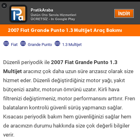
×
PratikAraba
Menü
İNDİR
Üstün Oto Servis Hizmetleri
ÜCRETSİZ - In Google Play
2007 Fiat Grande Punto 1.3 Multijet Araç Bakımı
Fiat
Grande Punto
1.3 Multijet
Düzenli periyodik ile
2007 Fiat Grande Punto 1.3
Multijet
aracınız çok daha uzun süre arızasız olarak size
hizmet eder. Düzenli değiştirdiğiniz motor yağı, yakıt
bütçenizi azaltır, motorun ömrünü uzatır. Kirli hava
filtrenizi değiştirmeniz, motor performansını arttırır. Fren
balataların kontrolü güvenli sürüş yapmanızı sağlar.
Kısacası periyodik bakım hem güvenliğinizi sağlar hem
de aracınızın durumu hakkında size çok değerli bilgiler
verir.