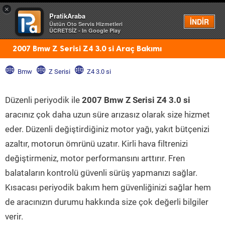
×
PratikAraba
Menü
İNDİR
Üstün Oto Servis Hizmetleri
ÜCRETSİZ - In Google Play
2007 Bmw Z Serisi Z4 3.0 si Araç Bakımı
Bmw
Z Serisi
Z4 3.0 si
Düzenli periyodik ile
2007 Bmw Z Serisi Z4 3.0 si
aracınız çok daha uzun süre arızasız olarak size hizmet
eder. Düzenli değiştirdiğiniz motor yağı, yakıt bütçenizi
azaltır, motorun ömrünü uzatır. Kirli hava filtrenizi
değiştirmeniz, motor performansını arttırır. Fren
balataların kontrolü güvenli sürüş yapmanızı sağlar.
Kısacası periyodik bakım hem güvenliğinizi sağlar hem
de aracınızın durumu hakkında size çok değerli bilgiler
verir.