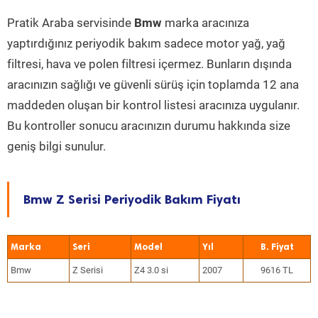
Pratik Araba servisinde
Bmw
marka aracınıza
yaptırdığınız periyodik bakım sadece motor yağ, yağ
filtresi, hava ve polen filtresi içermez. Bunların dışında
aracınızın sağlığı ve güvenli sürüş için toplamda 12 ana
maddeden oluşan bir kontrol listesi aracınıza uygulanır.
Bu kontroller sonucu aracınızın durumu hakkında size
geniş bilgi sunulur.
Bmw Z Serisi Periyodik Bakım Fiyatı
Marka
Seri
Model
Yıl
Bmw
Z Serisi
Z4 3.0 si
2007
9616 TL