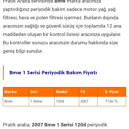
Pratik Araba servisinde
Bmw
marka aracınıza
yaptırdığınız periyodik bakım sadece motor yağ, yağ
filtresi, hava ve polen filtresi içermez. Bunların dışında
aracınızın sağlığı ve güvenli sürüş için toplamda 12 ana
maddeden oluşan bir kontrol listesi aracınıza uygulanır.
Bu kontroller sonucu aracınızın durumu hakkında size
geniş bilgi sunulur.
Bmw 1 Serisi Periyodik Bakım Fiyatı
Marka
Seri
Model
Yıl
Bmw
1 Serisi
120d
2007
7136 TL
Pratik araba;
2007 Bmw 1 Serisi 120d
periyodik