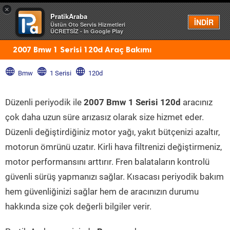
×
PratikAraba
Menü
İNDİR
Üstün Oto Servis Hizmetleri
ÜCRETSİZ - In Google Play
2007 Bmw 1 Serisi 120d Araç Bakımı
Bmw
1 Serisi
120d
Düzenli periyodik ile
2007 Bmw 1 Serisi 120d
aracınız
çok daha uzun süre arızasız olarak size hizmet eder.
Düzenli değiştirdiğiniz motor yağı, yakıt bütçenizi azaltır,
motorun ömrünü uzatır. Kirli hava filtrenizi değiştirmeniz,
motor performansını arttırır. Fren balataların kontrolü
güvenli sürüş yapmanızı sağlar. Kısacası periyodik bakım
hem güvenliğinizi sağlar hem de aracınızın durumu
hakkında size çok değerli bilgiler verir.