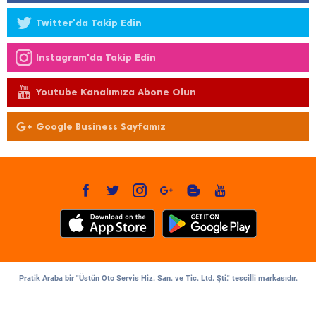
Twitter'da Takip Edin
Instagram'da Takip Edin
Youtube Kanalımıza Abone Olun
Google Business Sayfamız
Pratik Araba bir "Üstün Oto Servis Hiz. San. ve Tic. Ltd. Şti." tescilli markasıdır.