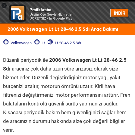
×
PratikAraba
Menü
İNDİR
Üstün Oto Servis Hizmetleri
ÜCRETSİZ - In Google Play
2006 Volkswagen Lt Lt 28-46 2.5 Sdı Araç Bakımı
Volkswagen
Lt
Lt 28-46 2.5 Sdı
Düzenli periyodik ile
2006 Volkswagen Lt Lt 28-46 2.5
Sdı
aracınız çok daha uzun süre arızasız olarak size
hizmet eder. Düzenli değiştirdiğiniz motor yağı, yakıt
bütçenizi azaltır, motorun ömrünü uzatır. Kirli hava
filtrenizi değiştirmeniz, motor performansını arttırır. Fren
balataların kontrolü güvenli sürüş yapmanızı sağlar.
Kısacası periyodik bakım hem güvenliğinizi sağlar hem
de aracınızın durumu hakkında size çok değerli bilgiler
verir.