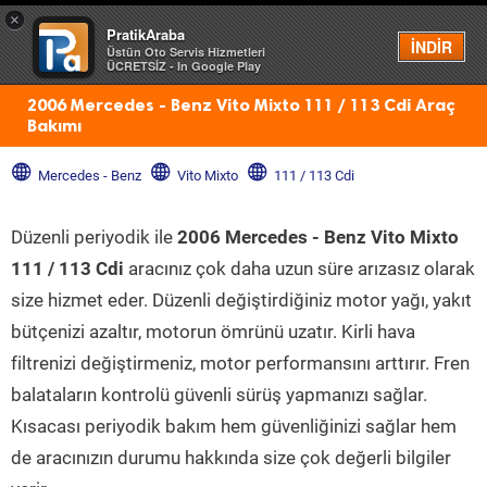
×
PratikAraba
Menü
İNDİR
Üstün Oto Servis Hizmetleri
ÜCRETSİZ - In Google Play
2006 Mercedes - Benz Vito Mixto 111 / 113 Cdi Araç
Bakımı
Mercedes - Benz
Vito Mixto
111 / 113 Cdi
Düzenli periyodik ile
2006 Mercedes - Benz Vito Mixto
111 / 113 Cdi
aracınız çok daha uzun süre arızasız olarak
size hizmet eder. Düzenli değiştirdiğiniz motor yağı, yakıt
bütçenizi azaltır, motorun ömrünü uzatır. Kirli hava
filtrenizi değiştirmeniz, motor performansını arttırır. Fren
balataların kontrolü güvenli sürüş yapmanızı sağlar.
Kısacası periyodik bakım hem güvenliğinizi sağlar hem
de aracınızın durumu hakkında size çok değerli bilgiler