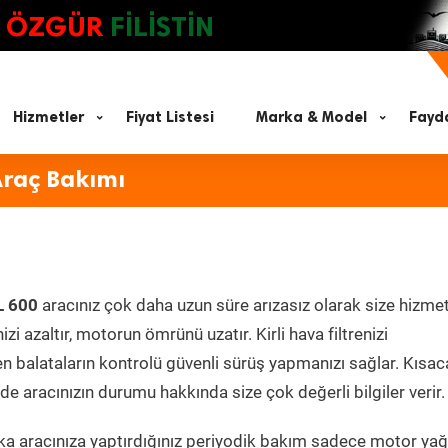
ÖZGÜR
FİLİSTİN
Hizmetler
Fiyat Listesi
Marka & Model
Fayda
Araç Bakımı
L 600
aracınız çok daha uzun süre arızasız olarak size hizmet
zi azaltır, motorun ömrünü uzatır. Kirli hava filtrenizi
en balataların kontrolü güvenli sürüş yapmanızı sağlar. Kısac
e aracınızın durumu hakkında size çok değerli bilgiler verir.
a aracınıza yaptırdığınız periyodik bakım sadece motor yağ