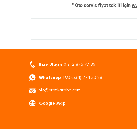
" Oto servis fiyat teklifi için
ww
Bize Ulaşın
0 212 875 77 85
Whatsapp
+90 (534) 274 30 88
info@pratikaraba.com
Google Map