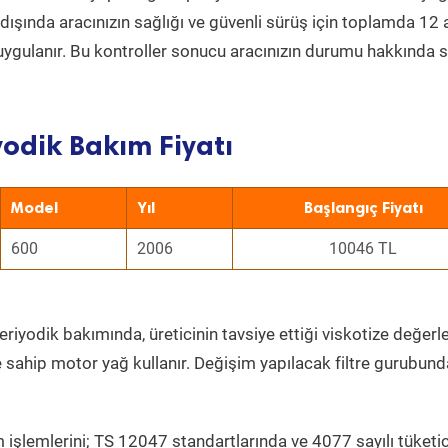
ın dışında aracınızın sağlığı ve güvenli sürüş için toplamda 12
uygulanır. Bu kontroller sonucu aracınızın durumu hakkında s
yodik Bakım Fiyatı
Model
Yıl
Başlangıç Fiyatı
600
2006
10046 TL
riyodik bakımında, üreticinin tavsiye ettiği viskotize değerle
e sahip motor yağ kullanır. Değişim yapılacak filtre gurubund
 işlemlerini; TS 12047 standartlarında ve 4077 sayılı tüketic