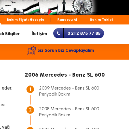
Bakım Fiyatı Hesapla
Randevu Al
Bakım Takibi
0 212 875 77 85
lı Bilgiler
İletişim
Siz Sorun Biz Cevaplayalım
2006 Mercedes - Benz SL 600
 eder.
2009 Mercedes - Benz SL 600
1
Periyodik Bakım
ası
2008 Mercedes - Benz SL 600
2
Periyodik Bakım
, yağ