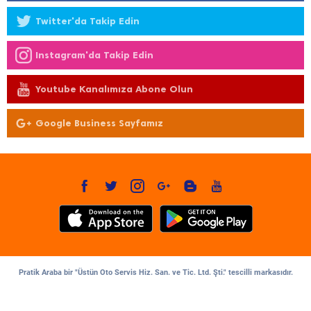
Twitter'da Takip Edin
Instagram'da Takip Edin
Youtube Kanalımıza Abone Olun
Google Business Sayfamız
Pratik Araba bir "Üstün Oto Servis Hiz. San. ve Tic. Ltd. Şti." tescilli markasıdır.