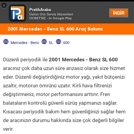
×
PratikAraba
Menü
İNDİR
Üstün Oto Servis Hizmetleri
ÜCRETSİZ - In Google Play
2001 Mercedes - Benz SL 600 Araç Bakımı
Mercedes - Benz
SL
600
Düzenli periyodik ile
2001 Mercedes - Benz SL 600
aracınız çok daha uzun süre arızasız olarak size hizmet
eder. Düzenli değiştirdiğiniz motor yağı, yakıt bütçenizi
azaltır, motorun ömrünü uzatır. Kirli hava filtrenizi
değiştirmeniz, motor performansını arttırır. Fren
balataların kontrolü güvenli sürüş yapmanızı sağlar.
Kısacası periyodik bakım hem güvenliğinizi sağlar hem
de aracınızın durumu hakkında size çok değerli bilgiler
verir.