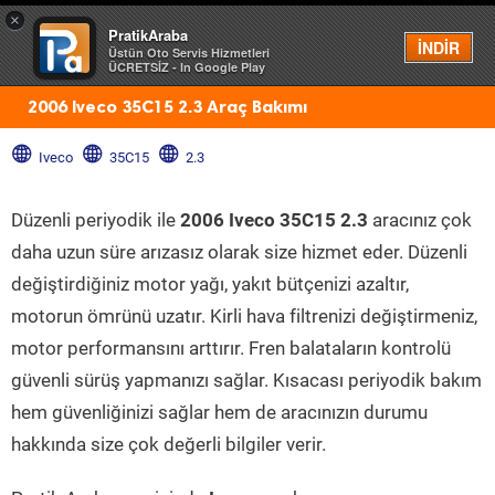
×
PratikAraba
Menü
İNDİR
Üstün Oto Servis Hizmetleri
ÜCRETSİZ - In Google Play
2006 Iveco 35C15 2.3 Araç Bakımı
Iveco
35C15
2.3
Düzenli periyodik ile
2006 Iveco 35C15 2.3
aracınız çok
daha uzun süre arızasız olarak size hizmet eder. Düzenli
değiştirdiğiniz motor yağı, yakıt bütçenizi azaltır,
motorun ömrünü uzatır. Kirli hava filtrenizi değiştirmeniz,
motor performansını arttırır. Fren balataların kontrolü
güvenli sürüş yapmanızı sağlar. Kısacası periyodik bakım
hem güvenliğinizi sağlar hem de aracınızın durumu
hakkında size çok değerli bilgiler verir.