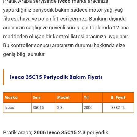
Pratik Araba servisinde
Iveco
marka aracınıza
yaptırdığınız periyodik bakım sadece motor yağ, yağ
filtresi, hava ve polen filtresi içermez. Bunların dışında
aracınızın sağlığı ve güvenli sürüş için toplamda 12 ana
maddeden oluşan bir kontrol listesi aracınıza uygulanır.
Bu kontroller sonucu aracınızın durumu hakkında size
geniş bilgi sunulur.
Iveco 35C15 Periyodik Bakım Fiyatı
Marka
Seri
Model
Yıl
Iveco
35C15
2.3
2006
8382 TL
Pratik araba;
2006 Iveco 35C15 2.3
periyodik