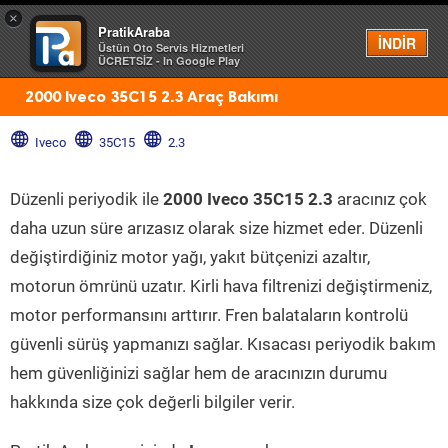
×
PratikAraba
Menü
İNDİR
Üstün Oto Servis Hizmetleri
ÜCRETSİZ - In Google Play
2000 Iveco 35C15 2.3 Araç Bakımı
Iveco
35C15
2.3
Düzenli periyodik ile
2000 Iveco 35C15 2.3
aracınız çok
daha uzun süre arızasız olarak size hizmet eder. Düzenli
değiştirdiğiniz motor yağı, yakıt bütçenizi azaltır,
motorun ömrünü uzatır. Kirli hava filtrenizi değiştirmeniz,
motor performansını arttırır. Fren balataların kontrolü
güvenli sürüş yapmanızı sağlar. Kısacası periyodik bakım
hem güvenliğinizi sağlar hem de aracınızın durumu
hakkında size çok değerli bilgiler verir.