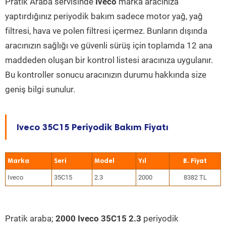
Pratik Araba servisinde
Iveco
marka aracınıza
yaptırdığınız periyodik bakım sadece motor yağ, yağ
filtresi, hava ve polen filtresi içermez. Bunların dışında
aracınızın sağlığı ve güvenli sürüş için toplamda 12 ana
maddeden oluşan bir kontrol listesi aracınıza uygulanır.
Bu kontroller sonucu aracınızın durumu hakkında size
geniş bilgi sunulur.
Iveco 35C15 Periyodik Bakım Fiyatı
Marka
Seri
Model
Yıl
Iveco
35C15
2.3
2000
8382 TL
Pratik araba;
2000 Iveco 35C15 2.3
periyodik