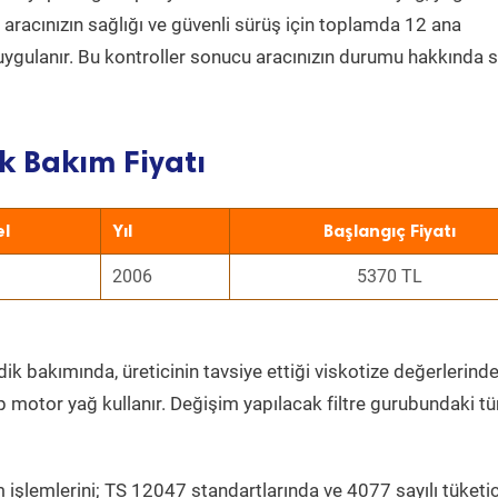
a aracınızın sağlığı ve güvenli sürüş için toplamda 12 ana
uygulanır. Bu kontroller sonucu aracınızın durumu hakkında s
k Bakım Fiyatı
l
Yıl
Başlangıç Fiyatı
2006
5370 TL
ik bakımında, üreticinin tavsiye ettiği viskotize değerlerinde
p motor yağ kullanır. Değişim yapılacak filtre gurubundaki t
 işlemlerini; TS 12047 standartlarında ve 4077 sayılı tüketic