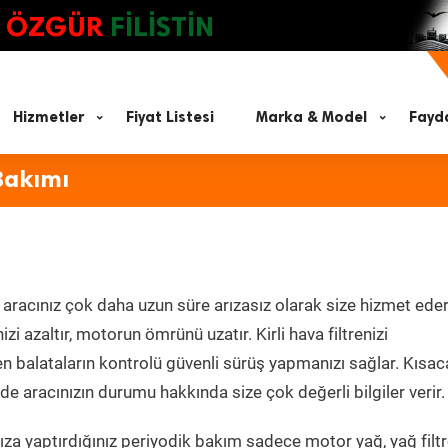
ÖZGÜR
FİLİSTİN
Hizmetler
Fiyat Listesi
Marka & Model
Fayda
Bakımı
aracınız çok daha uzun süre arızasız olarak size hizmet eder
zi azaltır, motorun ömrünü uzatır. Kirli hava filtrenizi
en balataların kontrolü güvenli sürüş yapmanızı sağlar. Kısac
e aracınızın durumu hakkında size çok değerli bilgiler verir.
za yaptırdığınız periyodik bakım sadece motor yağ, yağ filtr