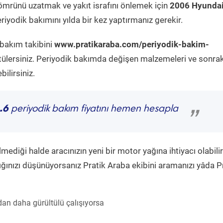
ömrünü uzatmak ve yakıt israfını önlemek için
2006 Hyunda
iyodik bakımını yılda bir kez yaptırmanız gerekir.
 bakım takibini
www.pratikaraba.com/periyodik-bakim-
tülersiniz. Periyodik bakımda değişen malzemeleri ve sonrak
ilirsiniz.
.6
periyodik bakım fiyatını hemen hesapla
”
diği halde aracınızın yeni bir motor yağına ihtiyacı olabilir
ğınızı düşünüyorsanız Pratik Araba ekibini aramanızı yâda P
an daha gürültülü çalışıyorsa