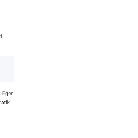
i
i
. Eğer
ratik