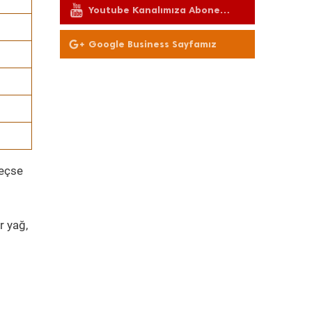
Youtube Kanalımıza Abone
Olun
Google Business Sayfamız
geçse
r yağ,