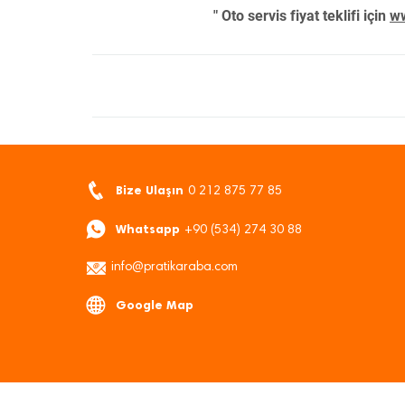
" Oto servis fiyat teklifi için
ww
Bize Ulaşın
0 212 875 77 85
Whatsapp
+90 (534) 274 30 88
info@pratikaraba.com
Google Map