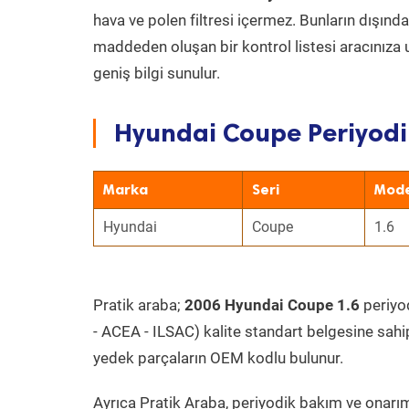
hava ve polen filtresi içermez. Bunların dışınd
maddeden oluşan bir kontrol listesi aracınıza 
geniş bilgi sunulur.
Hyundai Coupe Periyodi
Marka
Seri
Mode
Hyundai
Coupe
1.6
Pratik araba;
2006 Hyundai Coupe 1.6
periyod
- ACEA - ILSAC) kalite standart belgesine sahi
yedek parçaların OEM kodlu bulunur.
Ayrıca Pratik Araba, periyodik bakım ve onarım