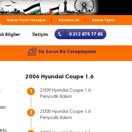
Bakım Fiyatı Hesapla
Randevu Al
Bakım Takibi
0 212 875 77 85
lı Bilgiler
İletişim
Siz Sorun Biz Cevaplayalım
2006 Hyundai Coupe 1.6
.
2009 Hyundai Coupe 1.6
1
Periyodik Bakım
ası
2008 Hyundai Coupe 1.6
2
Periyodik Bakım
esi,