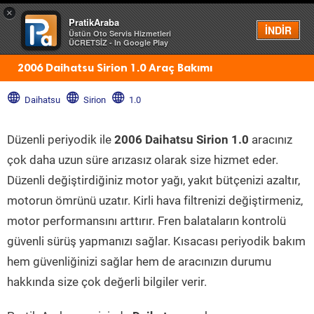
×
PratikAraba
Menü
İNDİR
Üstün Oto Servis Hizmetleri
ÜCRETSİZ - In Google Play
2006 Daihatsu Sirion 1.0 Araç Bakımı
Daihatsu
Sirion
1.0
Düzenli periyodik ile
2006 Daihatsu Sirion 1.0
aracınız
çok daha uzun süre arızasız olarak size hizmet eder.
Düzenli değiştirdiğiniz motor yağı, yakıt bütçenizi azaltır,
motorun ömrünü uzatır. Kirli hava filtrenizi değiştirmeniz,
motor performansını arttırır. Fren balataların kontrolü
güvenli sürüş yapmanızı sağlar. Kısacası periyodik bakım
hem güvenliğinizi sağlar hem de aracınızın durumu
hakkında size çok değerli bilgiler verir.