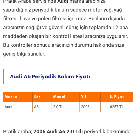
Pratik Araba servisinde
Audi
marka aracınıza
yaptırdığınız periyodik bakım sadece motor yağ, yağ
filtresi, hava ve polen filtresi içermez. Bunların dışında
aracınızın sağlığı ve güvenli sürüş için toplamda 12 ana
maddeden oluşan bir kontrol listesi aracınıza uygulanır.
Bu kontroller sonucu aracınızın durumu hakkında size
geniş bilgi sunulur.
Audi A6 Periyodik Bakım Fiyatı
Marka
Seri
Model
Yıl
Audi
A6
2.0 Tdi
2006
6257 TL
Pratik araba;
2006 Audi A6 2.0 Tdi
periyodik bakımında,