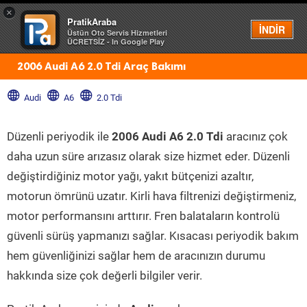
×
PratikAraba
Menü
İNDİR
Üstün Oto Servis Hizmetleri
ÜCRETSİZ - In Google Play
2006 Audi A6 2.0 Tdi Araç Bakımı
Audi
A6
2.0 Tdi
Düzenli periyodik ile
2006 Audi A6 2.0 Tdi
aracınız çok
daha uzun süre arızasız olarak size hizmet eder. Düzenli
değiştirdiğiniz motor yağı, yakıt bütçenizi azaltır,
motorun ömrünü uzatır. Kirli hava filtrenizi değiştirmeniz,
motor performansını arttırır. Fren balataların kontrolü
güvenli sürüş yapmanızı sağlar. Kısacası periyodik bakım
hem güvenliğinizi sağlar hem de aracınızın durumu
hakkında size çok değerli bilgiler verir.