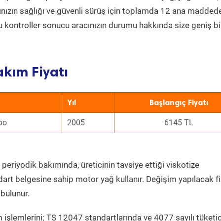
acınızın sağlığı ve güvenli sürüş için toplamda 12 ana madded
 Bu kontroller sonucu aracınızın durumu hakkında size geniş bi
akım Fiyatı
Yıl
Başlangıç Fiyatı
bo
2005
6145 TL
periyodik bakımında, üreticinin tavsiye ettiği viskotize
dart belgesine sahip motor yağ kullanır. Değişim yapılacak fi
bulunur.
 işlemlerini; TS 12047 standartlarında ve 4077 sayılı tüketic