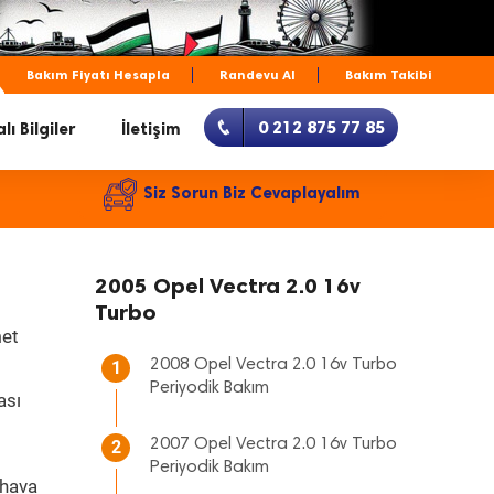
Bakım Fiyatı Hesapla
Randevu Al
Bakım Takibi
0 212 875 77 85
lı Bilgiler
İletişim
Siz Sorun Biz Cevaplayalım
2005 Opel Vectra 2.0 16v
Turbo
met
2008 Opel Vectra 2.0 16v Turbo
1
Periyodik Bakım
ası
2007 Opel Vectra 2.0 16v Turbo
2
Periyodik Bakım
 hava