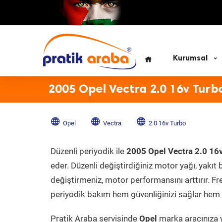
Kurumsal
2005 Opel Vectra 2.0 16v Turb
Opel
Vectra
2.0 16v Turbo
Düzenli periyodik ile
2005 Opel Vectra 2.0 16
eder. Düzenli değiştirdiğiniz motor yağı, yakıt b
değiştirmeniz, motor performansını arttırır. Fr
periyodik bakım hem güvenliğinizi sağlar hem d
Pratik Araba servisinde
Opel
marka aracınıza y