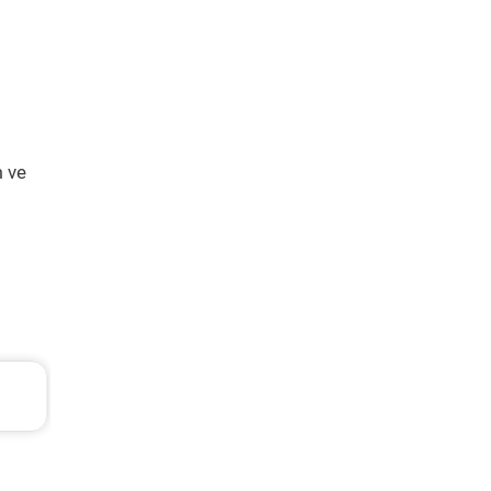
m ve
Renault Clio Periyodik Bakım 7.218 TL
2006 Model 1.5 Dci Motor