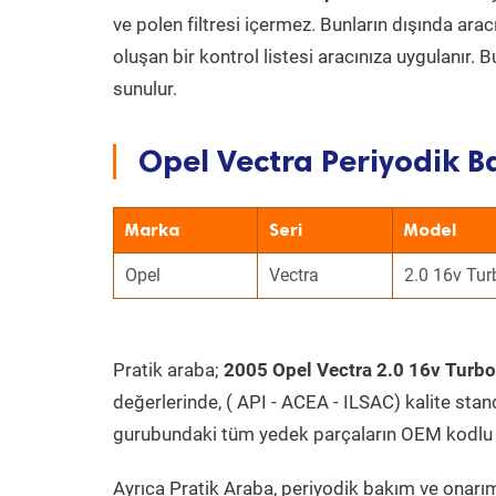
ve polen filtresi içermez. Bunların dışında ar
oluşan bir kontrol listesi aracınıza uygulanır.
sunulur.
Opel Vectra Periyodik B
Marka
Seri
Model
Opel
Vectra
2.0 16v Tur
Pratik araba;
2005 Opel Vectra 2.0 16v Turbo
değerlerinde, ( API - ACEA - ILSAC) kalite stan
gurubundaki tüm yedek parçaların OEM kodlu 
Ayrıca Pratik Araba, periyodik bakım ve onarım