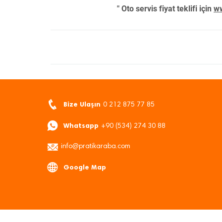
" Oto servis fiyat teklifi için
ww
Bize Ulaşın
0 212 875 77 85
Whatsapp
+90 (534) 274 30 88
info@pratikaraba.com
Google Map