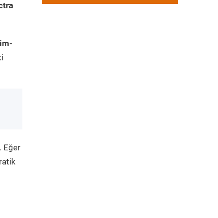
ctra
kim-
i
. Eğer
ratik