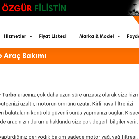
ÖZGÜR
FİLİSTİN
Hizmetler
Fiyat Listesi
Marka & Model
Fayda
o Araç Bakımı
v Turbo
aracınız çok daha uzun süre arızasız olarak size hiz
ütçenizi azaltır, motorun ömrünü uzatır. Kirli hava filtrenizi
en balataların kontrolü güvenli sürüş yapmanızı sağlar. Kısac
e aracınızın durumu hakkında size çok değerli bilgiler verir.
aptırdığınız periyodik bakım sadece motor yağ, yağ filtresi,