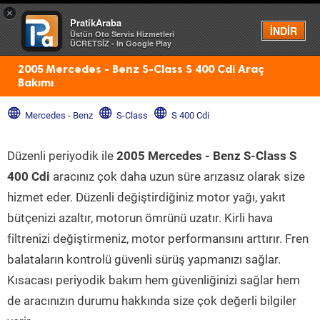
×
PratikAraba
Menü
İNDİR
Üstün Oto Servis Hizmetleri
ÜCRETSİZ - In Google Play
2005 Mercedes - Benz S-Class S 400 Cdi Araç
Bakımı
Mercedes - Benz
S-Class
S 400 Cdi
Düzenli periyodik ile
2005 Mercedes - Benz S-Class S
400 Cdi
aracınız çok daha uzun süre arızasız olarak size
hizmet eder. Düzenli değiştirdiğiniz motor yağı, yakıt
bütçenizi azaltır, motorun ömrünü uzatır. Kirli hava
filtrenizi değiştirmeniz, motor performansını arttırır. Fren
balataların kontrolü güvenli sürüş yapmanızı sağlar.
Kısacası periyodik bakım hem güvenliğinizi sağlar hem
de aracınızın durumu hakkında size çok değerli bilgiler