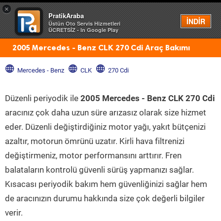
×
PratikAraba
Menü
İNDİR
Üstün Oto Servis Hizmetleri
ÜCRETSİZ - In Google Play
2005 Mercedes - Benz CLK 270 Cdi Araç Bakımı
Mercedes - Benz
CLK
270 Cdi
Düzenli periyodik ile
2005 Mercedes - Benz CLK 270 Cdi
aracınız çok daha uzun süre arızasız olarak size hizmet
eder. Düzenli değiştirdiğiniz motor yağı, yakıt bütçenizi
azaltır, motorun ömrünü uzatır. Kirli hava filtrenizi
değiştirmeniz, motor performansını arttırır. Fren
balataların kontrolü güvenli sürüş yapmanızı sağlar.
Kısacası periyodik bakım hem güvenliğinizi sağlar hem
de aracınızın durumu hakkında size çok değerli bilgiler
verir.