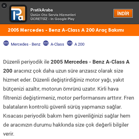
×
PratikAraba
Menü
İNDİR
Üstün Oto Servis Hizmetleri
ÜCRETSİZ - In Google Play
2005 Mercedes - Benz A-Class A 200 Araç Bakımı
Mercedes - Benz
A-Class
A 200
Düzenli periyodik ile
2005 Mercedes - Benz A-Class A
200
aracınız çok daha uzun süre arızasız olarak size
hizmet eder. Düzenli değiştirdiğiniz motor yağı, yakıt
bütçenizi azaltır, motorun ömrünü uzatır. Kirli hava
filtrenizi değiştirmeniz, motor performansını arttırır. Fren
balataların kontrolü güvenli sürüş yapmanızı sağlar.
Kısacası periyodik bakım hem güvenliğinizi sağlar hem
de aracınızın durumu hakkında size çok değerli bilgiler
verir.