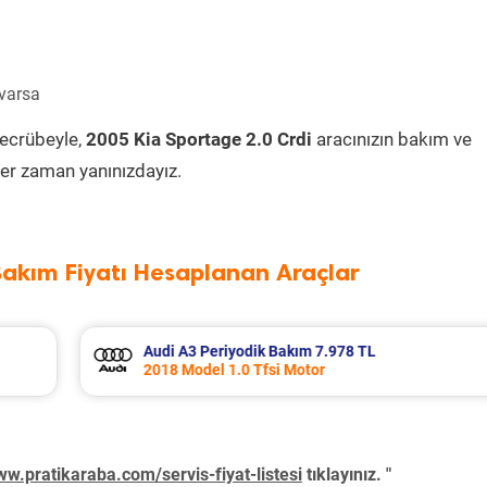
 varsa
tecrübeyle,
2005 Kia Sportage 2.0 Crdi
aracınızın bakım ve
er zaman yanınızdayız.
Bakım Fiyatı Hesaplanan Araçlar
Opel Astra Periyodik Bakım 7.695 TL
2021 Model 1.5 D (L) Motor
w.pratikaraba.com/servis-fiyat-listesi
tıklayınız. "