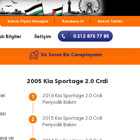
Bakım Fiyatı Hesapla
Randevu Al
Bakım Takibi
0 212 875 77 85
lı Bilgiler
İletişim
Siz Sorun Biz Cevaplayalım
2005 Kia Sportage 2.0 Crdi
er.
2016 Kia Sportage 2.0 Crdi
1
Periyodik Bakım
ası
2015 Kia Sportage 2.0 Crdi
2
Periyodik Bakım
ava ve