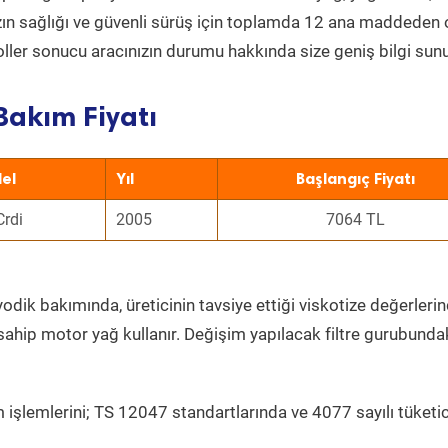
nızın sağlığı ve güvenli sürüş için toplamda 12 ana maddeden
roller sonucu aracınızın durumu hakkında size geniş bilgi sunu
Bakım Fiyatı
el
Yıl
Başlangıç Fiyatı
Crdi
2005
7064 TL
odik bakımında, üreticinin tavsiye ettiği viskotize değerlerin
sahip motor yağ kullanır. Değişim yapılacak filtre gurubunda
 işlemlerini; TS 12047 standartlarında ve 4077 sayılı tüketic