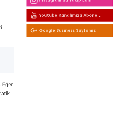
Instagram'da Takip Edin
Youtube Kanalımıza Abone
Olun
i
Google Business Sayfamız
. Eğer
ratik