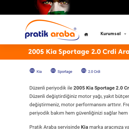
Kurumsal
2005 Kia Sportage 2.0 Crdi Ar
Kia
Sportage
2.0 Crdi
Düzenli periyodik ile
2005 Kia Sportage 2.0 Cr
Düzenli değiştirdiğiniz motor yağı, yakıt bütçeni
değiştirmeniz, motor performansını arttırır. Fr
periyodik bakım hem güvenliğinizi sağlar hem d
Pratik Araba servisinde
Kia
marka aracınıza yap