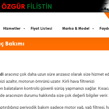
ÖZGÜR
FİLİSTİN
Hizmetler
Fiyat Listesi
Marka & Model
Fayda
aç Bakımı
di
aracınız çok daha uzun süre arızasız olarak size hizmet ed
zi azaltır, motorun ömrünü uzatır. Kirli hava filtrenizi
en balataların kontrolü güvenli sürüş yapmanızı sağlar. Kısac
e aracınızın durumu hakkında size çok değerli bilgiler verir.
tırdığınız periyodik bakım sadece motor yağ, yağ filtresi, h