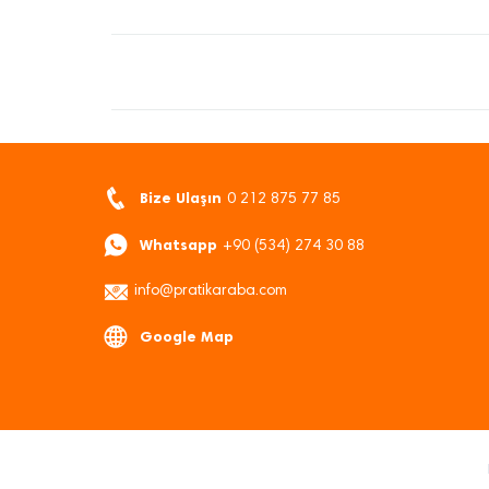
Bize Ulaşın
0 212 875 77 85
Whatsapp
+90 (534) 274 30 88
info@pratikaraba.com
Google Map