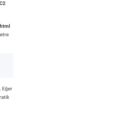
 C2
.html
etre
. Eğer
ratik