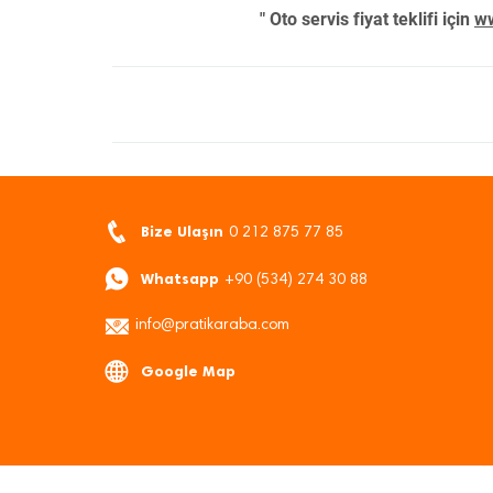
" Oto servis fiyat teklifi için
ww
Bize Ulaşın
0 212 875 77 85
Whatsapp
+90 (534) 274 30 88
info@pratikaraba.com
Google Map