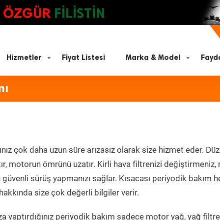
ÖZGÜR
FİLİSTİN
Hizmetler
Fiyat Listesi
Marka & Model
Fayda
mı
nız çok daha uzun süre arızasız olarak size hizmet eder. Düz
tır, motorun ömrünü uzatır. Kirli hava filtrenizi değiştirmeniz
olü güvenli sürüş yapmanızı sağlar. Kısacası periyodik bakım 
akkında size çok değerli bilgiler verir.
a yaptırdığınız periyodik bakım sadece motor yağ, yağ filtre