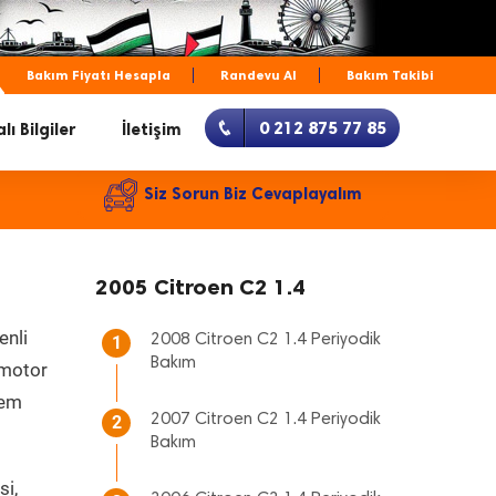
Bakım Fiyatı Hesapla
Randevu Al
Bakım Takibi
0 212 875 77 85
lı Bilgiler
İletişim
Siz Sorun Biz Cevaplayalım
2005 Citroen C2 1.4
enli
2008 Citroen C2 1.4 Periyodik
1
Bakım
, motor
hem
2007 Citroen C2 1.4 Periyodik
2
Bakım
si,