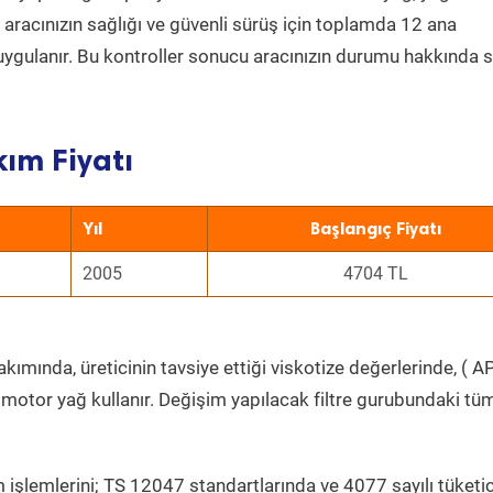
a aracınızın sağlığı ve güvenli sürüş için toplamda 12 ana
uygulanır. Bu kontroller sonucu aracınızın durumu hakkında s
ım Fiyatı
Yıl
Başlangıç Fiyatı
2005
4704 TL
kımında, üreticinin tavsiye ettiği viskotize değerlerinde, ( AP
 motor yağ kullanır. Değişim yapılacak filtre gurubundaki tü
 işlemlerini; TS 12047 standartlarında ve 4077 sayılı tüketic