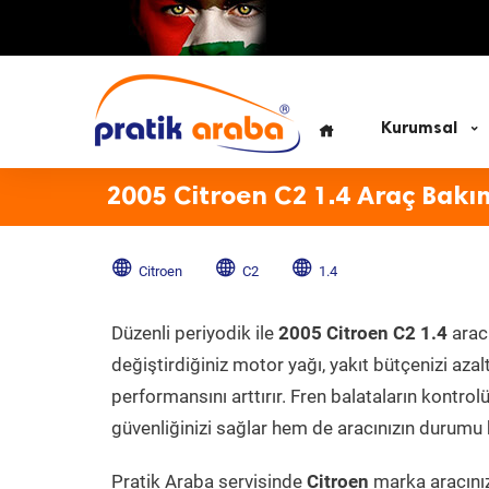
Kurumsal
2005 Citroen C2 1.4 Araç Bakı
Citroen
C2
1.4
Düzenli periyodik ile
2005 Citroen C2 1.4
aracı
değiştirdiğiniz motor yağı, yakıt bütçenizi azal
performansını arttırır. Fren balataların kontr
güvenliğinizi sağlar hem de aracınızın durumu h
Pratik Araba servisinde
Citroen
marka aracınız