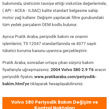
bakımında, üreticinin tavsiye ettiği viskotize değerlerinde,
( API - ACEA - ILSAC) kalite standart belgesine sahip
motor yağ kullanır. Değişim yapılacak filtre gurubundaki
tüm yedek parçaların OEM kodlu bulunur.
Ayrıca Pratik Araba, periyodik bakım ve onarım
işlemlerini; TS 12047 standartlarında ve 4077 sayılı
tüketici koruma kanunu uyarınca gerçekleştirir.
Pratik Araba, sonradan ortaya çıkan sürpriz bakım
fiyatlarıyla uğraşmazsınız.
2004 Volvo S80 2.9 T6
aracın
periyodik fiyatını,
www.pratikaraba.com/periyodik-
bakim.html'ye
tıklayarak hesaplayabilirsiniz.
Volvo S80 Periyodik Bakım Değişim ve
Kontrol Noktaları