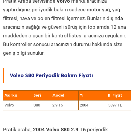
Pratik Araba servisinde
Volvo
marka aracınıza
yaptırdığınız periyodik bakım sadece motor yağ, yağ
filtresi, hava ve polen filtresi içermez. Bunların dışında
aracınızın sağlığı ve güvenli sürüş için toplamda 12 ana
maddeden oluşan bir kontrol listesi aracınıza uygulanır.
Bu kontroller sonucu aracınızın durumu hakkında size
geniş bilgi sunulur.
Volvo S80 Periyodik Bakım Fiyatı
Marka
Seri
Model
Yıl
Volvo
S80
2.9 T6
2004
5897 TL
Pratik araba;
2004 Volvo S80 2.9 T6
periyodik