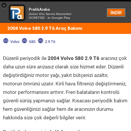
×
PratikAraba
Menü
İNDİR
Üstün Oto Servis Hizmetleri
ÜCRETSİZ - In Google Play
2004 Volvo S80 2.9 T6 Araç Bakımı
Volvo
S80
2.9 T6
Düzenli periyodik ile
2004 Volvo S80 2.9 T6
aracınız çok
daha uzun süre arızasız olarak size hizmet eder. Düzenli
değiştirdiğiniz motor yağı, yakıt bütçenizi azaltır,
motorun ömrünü uzatır. Kirli hava filtrenizi değiştirmeniz,
motor performansını arttırır. Fren balataların kontrolü
güvenli sürüş yapmanızı sağlar. Kısacası periyodik bakım
hem güvenliğinizi sağlar hem de aracınızın durumu
hakkında size çok değerli bilgiler verir.