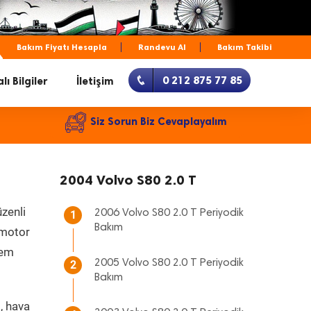
Bakım Fiyatı Hesapla
Randevu Al
Bakım Takibi
0 212 875 77 85
lı Bilgiler
İletişim
Siz Sorun Biz Cevaplayalım
2004 Volvo S80 2.0 T
zenli
2006 Volvo S80 2.0 T Periyodik
1
Bakım
, motor
hem
2005 Volvo S80 2.0 T Periyodik
2
Bakım
, hava