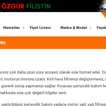
ÖZGÜR
FİLİSTİN
Hizmetler
Fiyat Listesi
Marka & Model
Fayda
mı
cınız çok daha uzun süre arızasız olarak size hizmet eder. Dü
tır, motorun ömrünü uzatır. Kirli hava filtrenizi değiştirmeniz
olü güvenli sürüş yapmanızı sağlar. Kısacası periyodik bakım 
akkında size çok değerli bilgiler verir.
yaptırdığınız periyodik bakım sadece motor yağ, yağ filtresi