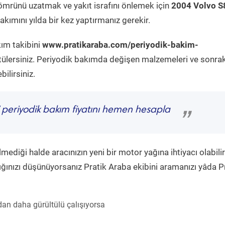
ömrünü uzatmak ve yakıt israfını önlemek için
2004 Volvo S
kımını yılda bir kez yaptırmanız gerekir.
kım takibini
www.pratikaraba.com/periyodik-bakim-
tülersiniz. Periyodik bakımda değişen malzemeleri ve sonrak
ilirsiniz.
periyodik bakım fiyatını hemen hesapla
”
diği halde aracınızın yeni bir motor yağına ihtiyacı olabilir
ğınızı düşünüyorsanız Pratik Araba ekibini aramanızı yâda P
an daha gürültülü çalışıyorsa