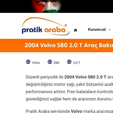
Kurumsal
2004 Volvo S80 2.0 T Araç Bakı
Volvo
S80
2.0 T
Düzenli periyodik ile
2004 Volvo S80 2.0 T
ara
değiştirdiğiniz motor yağı, yakıt bütçenizi azal
performansını arttırır. Fren balataların kontr
güvenliğinizi sağlar hem de aracınızın durumu h
Pratik Araba servisinde
Volvo
marka aracınıza 