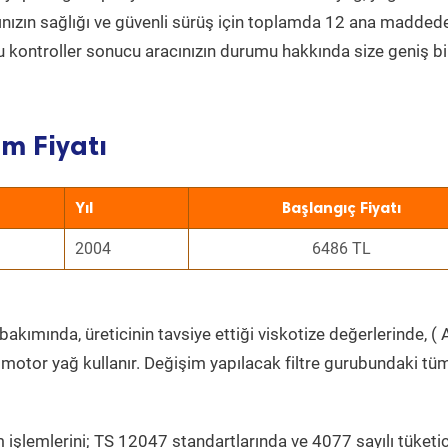
acınızın sağlığı ve güvenli sürüş için toplamda 12 ana madded
 Bu kontroller sonucu aracınızın durumu hakkında size geniş bi
m Fiyatı
Yıl
Başlangıç Fiyatı
2004
6486 TL
akımında, üreticinin tavsiye ettiği viskotize değerlerinde, ( 
 motor yağ kullanır. Değişim yapılacak filtre gurubundaki tü
 işlemlerini; TS 12047 standartlarında ve 4077 sayılı tüketic