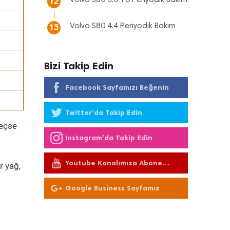
Volvo S80 3.0 T6 Periyodik Bakım
12
Volvo S80 4.4 Periyodik Bakım
13
Bizi Takip Edin
Facebook Sayfamızı Beğenin
Twitter'da Takip Edin
geçse
Instagram'da Takip Edin
Youtube Kanalımıza Abone
r yağ,
Olun
Google Business Sayfamız