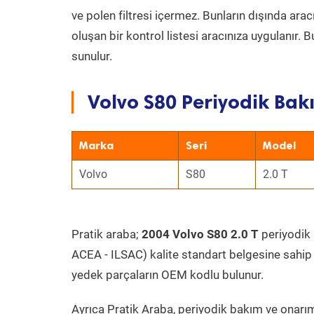
ve polen filtresi içermez. Bunların dışında ar
oluşan bir kontrol listesi aracınıza uygulanır.
sunulur.
Volvo S80 Periyodik Bakı
Marka
Seri
Model
Volvo
S80
2.0 T
Pratik araba;
2004 Volvo S80 2.0 T
periyodik b
ACEA - ILSAC) kalite standart belgesine sahip
yedek parçaların OEM kodlu bulunur.
Ayrıca Pratik Araba, periyodik bakım ve onarım