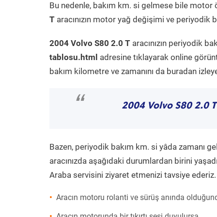
Bu nedenle, bakım km. si gelmese bile motor 
T
aracınızın motor yağ değişimi ve periyodik ba
2004 Volvo S80 2.0 T
aracınızın periyodik ba
tablosu.html
adresine tıklayarak online görün
bakım kilometre ve zamanını da buradan izleyeb
“
2004 Volvo S80 2.0 T
Bazen, periyodik bakım km. si yâda zamanı gelme
aracınızda aşağıdaki durumlardan birini yaşadı
Araba servisini ziyaret etmenizi tavsiye ederiz.
Aracın motoru rolanti ve sürüş anında olduğund
Aracın motorunda bir tıkırtı sesi duyulursa