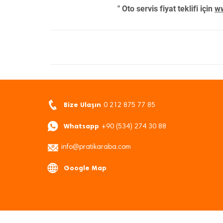
" Oto servis fiyat teklifi için
ww
Bize Ulaşın
0 212 875 77 85
Whatsapp
+90 (534) 274 30 88
info@pratikaraba.com
Google Map