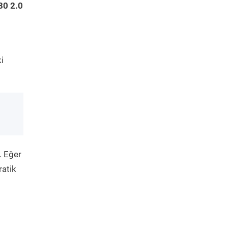
80 2.0
i
. Eğer
ratik