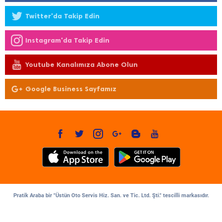
Twitter'da Takip Edin
Instagram'da Takip Edin
Youtube Kanalımıza Abone Olun
Google Business Sayfamız
Pratik Araba bir "Üstün Oto Servis Hiz. San. ve Tic. Ltd. Şti." tescilli markasıdır.