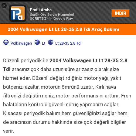
×
PratikAraba
Menü
İNDİR
Üstün Oto Servis Hizmetleri
ÜCRETSİZ - In Google Play
2004 Volkswagen Lt Lt 28-35 2.8 Tdi Araç Bakımı
Volkswagen
Lt
Lt 28-35 2.8 Tdi
Düzenli periyodik ile
2004 Volkswagen Lt Lt 28-35 2.8
Tdi
aracınız çok daha uzun süre arızasız olarak size
hizmet eder. Düzenli değiştirdiğiniz motor yağı, yakıt
bütçenizi azaltır, motorun ömrünü uzatır. Kirli hava
filtrenizi değiştirmeniz, motor performansını arttırır. Fren
balataların kontrolü güvenli sürüş yapmanızı sağlar.
Kısacası periyodik bakım hem güvenliğinizi sağlar hem
de aracınızın durumu hakkında size çok değerli bilgiler
verir.