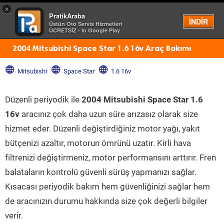
×
PratikAraba
Menü
İNDİR
Üstün Oto Servis Hizmetleri
ÜCRETSİZ - In Google Play
2004 Mitsubishi Space Star 1.6 16v Araç Bakımı
Mitsubishi
Space Star
1.6 16v
Düzenli periyodik ile
2004 Mitsubishi Space Star 1.6
16v
aracınız çok daha uzun süre arızasız olarak size
hizmet eder. Düzenli değiştirdiğiniz motor yağı, yakıt
bütçenizi azaltır, motorun ömrünü uzatır. Kirli hava
filtrenizi değiştirmeniz, motor performansını arttırır. Fren
balataların kontrolü güvenli sürüş yapmanızı sağlar.
Kısacası periyodik bakım hem güvenliğinizi sağlar hem
de aracınızın durumu hakkında size çok değerli bilgiler
verir.