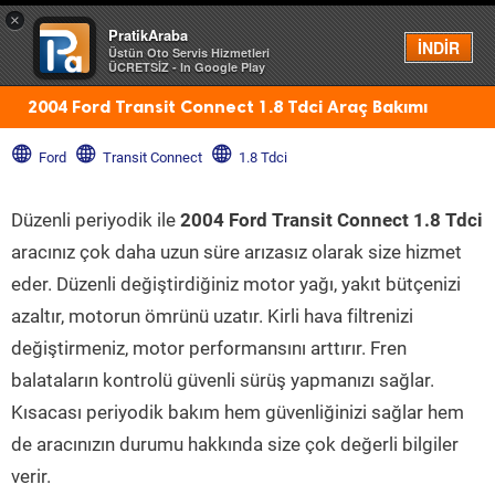
×
PratikAraba
Menü
İNDİR
Üstün Oto Servis Hizmetleri
ÜCRETSİZ - In Google Play
2004 Ford Transit Connect 1.8 Tdci Araç Bakımı
Ford
Transit Connect
1.8 Tdci
Düzenli periyodik ile
2004 Ford Transit Connect 1.8 Tdci
aracınız çok daha uzun süre arızasız olarak size hizmet
eder. Düzenli değiştirdiğiniz motor yağı, yakıt bütçenizi
azaltır, motorun ömrünü uzatır. Kirli hava filtrenizi
değiştirmeniz, motor performansını arttırır. Fren
balataların kontrolü güvenli sürüş yapmanızı sağlar.
Kısacası periyodik bakım hem güvenliğinizi sağlar hem
de aracınızın durumu hakkında size çok değerli bilgiler
verir.