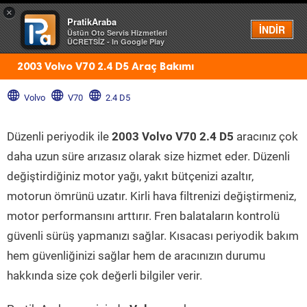
×
PratikAraba
Menü
İNDİR
Üstün Oto Servis Hizmetleri
ÜCRETSİZ - In Google Play
2003 Volvo V70 2.4 D5 Araç Bakımı
Volvo
V70
2.4 D5
Düzenli periyodik ile
2003 Volvo V70 2.4 D5
aracınız çok
daha uzun süre arızasız olarak size hizmet eder. Düzenli
değiştirdiğiniz motor yağı, yakıt bütçenizi azaltır,
motorun ömrünü uzatır. Kirli hava filtrenizi değiştirmeniz,
motor performansını arttırır. Fren balataların kontrolü
güvenli sürüş yapmanızı sağlar. Kısacası periyodik bakım
hem güvenliğinizi sağlar hem de aracınızın durumu
hakkında size çok değerli bilgiler verir.