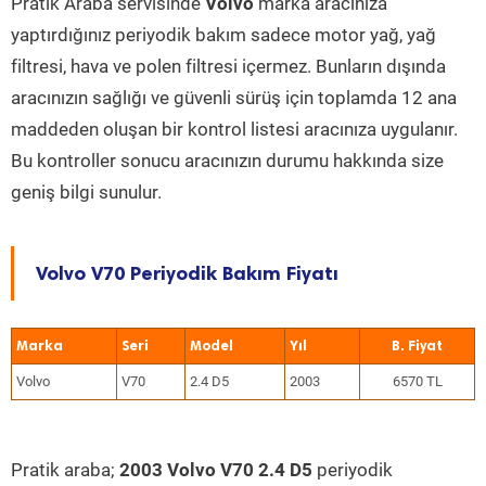
Pratik Araba servisinde
Volvo
marka aracınıza
yaptırdığınız periyodik bakım sadece motor yağ, yağ
filtresi, hava ve polen filtresi içermez. Bunların dışında
aracınızın sağlığı ve güvenli sürüş için toplamda 12 ana
maddeden oluşan bir kontrol listesi aracınıza uygulanır.
Bu kontroller sonucu aracınızın durumu hakkında size
geniş bilgi sunulur.
Volvo V70 Periyodik Bakım Fiyatı
Marka
Seri
Model
Yıl
Volvo
V70
2.4 D5
2003
6570 TL
Pratik araba;
2003 Volvo V70 2.4 D5
periyodik