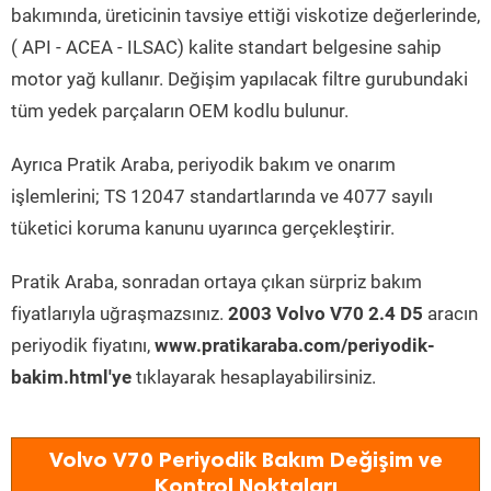
bakımında, üreticinin tavsiye ettiği viskotize değerlerinde,
( API - ACEA - ILSAC) kalite standart belgesine sahip
motor yağ kullanır. Değişim yapılacak filtre gurubundaki
tüm yedek parçaların OEM kodlu bulunur.
Ayrıca Pratik Araba, periyodik bakım ve onarım
işlemlerini; TS 12047 standartlarında ve 4077 sayılı
tüketici koruma kanunu uyarınca gerçekleştirir.
Pratik Araba, sonradan ortaya çıkan sürpriz bakım
fiyatlarıyla uğraşmazsınız.
2003 Volvo V70 2.4 D5
aracın
periyodik fiyatını,
www.pratikaraba.com/periyodik-
bakim.html'ye
tıklayarak hesaplayabilirsiniz.
Volvo V70 Periyodik Bakım Değişim ve
Kontrol Noktaları