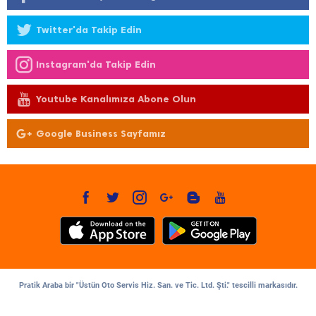
Twitter'da Takip Edin
Instagram'da Takip Edin
Youtube Kanalımıza Abone Olun
Google Business Sayfamız
Pratik Araba bir "Üstün Oto Servis Hiz. San. ve Tic. Ltd. Şti." tescilli markasıdır.