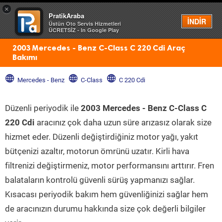
×
PratikAraba
Menü
İNDİR
Üstün Oto Servis Hizmetleri
ÜCRETSİZ - In Google Play
2003 Mercedes - Benz C-Class C 220 Cdi Araç
Bakımı
Mercedes - Benz
C-Class
C 220 Cdi
Düzenli periyodik ile
2003 Mercedes - Benz C-Class C
220 Cdi
aracınız çok daha uzun süre arızasız olarak size
hizmet eder. Düzenli değiştirdiğiniz motor yağı, yakıt
bütçenizi azaltır, motorun ömrünü uzatır. Kirli hava
filtrenizi değiştirmeniz, motor performansını arttırır. Fren
balataların kontrolü güvenli sürüş yapmanızı sağlar.
Kısacası periyodik bakım hem güvenliğinizi sağlar hem
de aracınızın durumu hakkında size çok değerli bilgiler