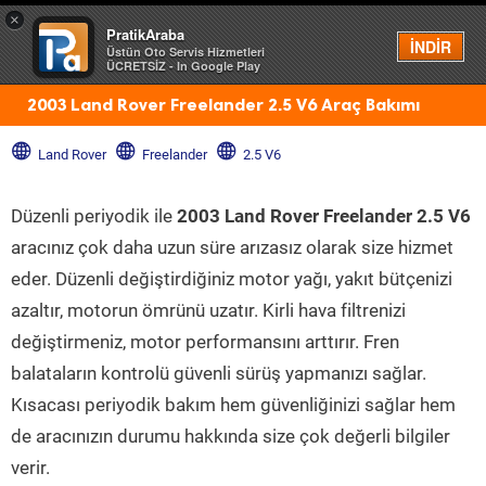
×
PratikAraba
Menü
İNDİR
Üstün Oto Servis Hizmetleri
ÜCRETSİZ - In Google Play
2003 Land Rover Freelander 2.5 V6 Araç Bakımı
Land Rover
Freelander
2.5 V6
Düzenli periyodik ile
2003 Land Rover Freelander 2.5 V6
aracınız çok daha uzun süre arızasız olarak size hizmet
eder. Düzenli değiştirdiğiniz motor yağı, yakıt bütçenizi
azaltır, motorun ömrünü uzatır. Kirli hava filtrenizi
değiştirmeniz, motor performansını arttırır. Fren
balataların kontrolü güvenli sürüş yapmanızı sağlar.
Kısacası periyodik bakım hem güvenliğinizi sağlar hem
de aracınızın durumu hakkında size çok değerli bilgiler
verir.