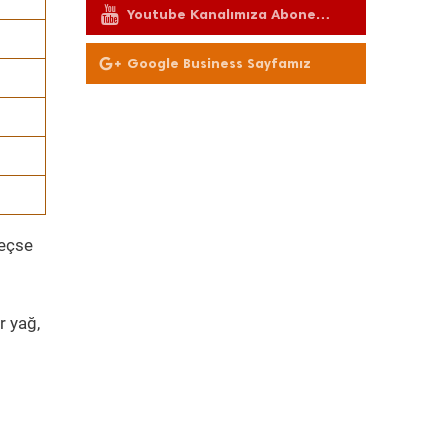
Youtube Kanalımıza Abone
Olun
Google Business Sayfamız
geçse
r yağ,