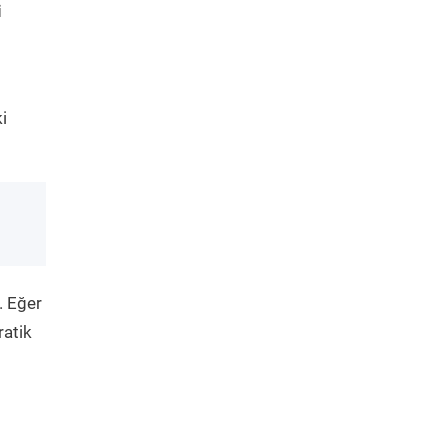
i
i
. Eğer
ratik