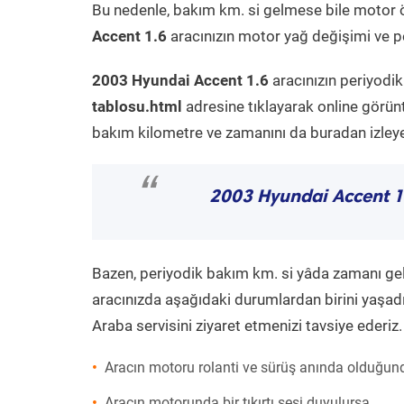
Bu nedenle, bakım km. si gelmese bile motor 
Accent 1.6
aracınızın motor yağ değişimi ve pe
2003 Hyundai Accent 1.6
aracınızın periyodi
tablosu.html
adresine tıklayarak online görün
bakım kilometre ve zamanını da buradan izleyeb
“
2003 Hyundai Accent 1
Bazen, periyodik bakım km. si yâda zamanı gelme
aracınızda aşağıdaki durumlardan birini yaşadı
Araba servisini ziyaret etmenizi tavsiye ederiz.
Aracın motoru rolanti ve sürüş anında olduğund
Aracın motorunda bir tıkırtı sesi duyulursa