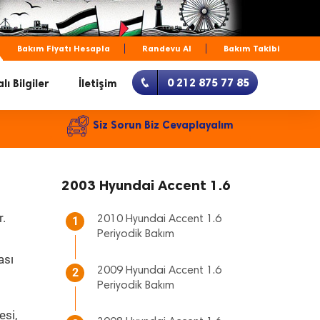
Bakım Fiyatı Hesapla
Randevu Al
Bakım Takibi
0 212 875 77 85
lı Bilgiler
İletişim
Siz Sorun Biz Cevaplayalım
2003 Hyundai Accent 1.6
r.
2010 Hyundai Accent 1.6
1
Periyodik Bakım
ası
2009 Hyundai Accent 1.6
2
Periyodik Bakım
esi,