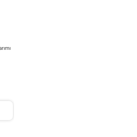
arımı
Renault Clio Periyodik Bakım 7.218 TL
2006 Model 1.5 Dci Motor