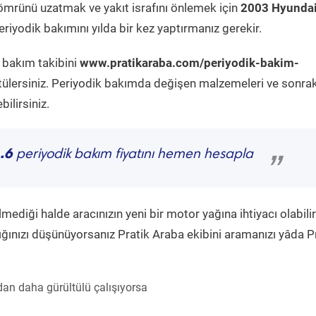
ömrünü uzatmak ve yakıt israfını önlemek için
2003 Hyunda
riyodik bakımını yılda bir kez yaptırmanız gerekir.
k bakım takibini
www.pratikaraba.com/periyodik-bakim-
tülersiniz. Periyodik bakımda değişen malzemeleri ve sonrak
ilirsiniz.
.6
periyodik bakım fiyatını hemen hesapla
”
diği halde aracınızın yeni bir motor yağına ihtiyacı olabilir
ğınızı düşünüyorsanız Pratik Araba ekibini aramanızı yâda P
an daha gürültülü çalışıyorsa