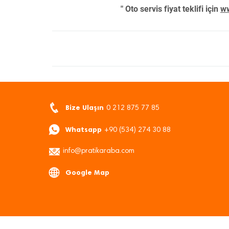
" Oto servis fiyat teklifi için
ww
Bize Ulaşın
0 212 875 77 85
Whatsapp
+90 (534) 274 30 88
info@pratikaraba.com
Google Map