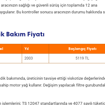
a aracınızın sağlığı ve güvenli sürüş için toplamda 12 ana
uygulanır. Bu kontroller sonucu aracınızın durumu hakkında s
k Bakım Fiyatı
el
Yıl
Başlangıç Fiyatı
2003
5119 TL
dik bakımında, üreticinin tavsiye ettiği viskotize değerlerinde
sahip motor yağ kullanır. Değişim yapılacak filtre gurubunda
 işlemlerini; TS 12047 standartlarında ve 4077 sayılı tüketic