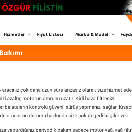
ÖZGÜR
FİLİSTİN
Hizmetler
Fiyat Listesi
Marka & Model
Fayda
 Bakımı
6
aracınız çok daha uzun süre arızasız olarak size hizmet ede
zi azaltır, motorun ömrünü uzatır. Kirli hava filtrenizi
en balataların kontrolü güvenli sürüş yapmanızı sağlar. Kısac
e aracınızın durumu hakkında size çok değerli bilgiler verir.
za yaptırdığınız periyodik bakım sadece motor yağ, yağ filtr