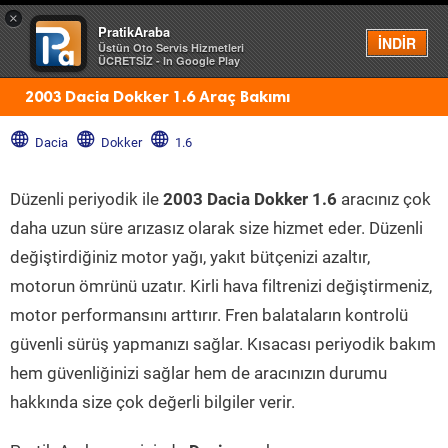
×
PratikAraba
Menü
İNDİR
Üstün Oto Servis Hizmetleri
ÜCRETSİZ - In Google Play
2003 Dacia Dokker 1.6 Araç Bakımı
Dacia
Dokker
1.6
Düzenli periyodik ile
2003 Dacia Dokker 1.6
aracınız çok
daha uzun süre arızasız olarak size hizmet eder. Düzenli
değiştirdiğiniz motor yağı, yakıt bütçenizi azaltır,
motorun ömrünü uzatır. Kirli hava filtrenizi değiştirmeniz,
motor performansını arttırır. Fren balataların kontrolü
güvenli sürüş yapmanızı sağlar. Kısacası periyodik bakım
hem güvenliğinizi sağlar hem de aracınızın durumu
hakkında size çok değerli bilgiler verir.