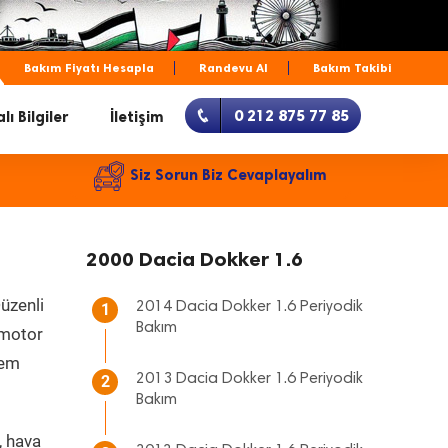
Bakım Fiyatı Hesapla
Randevu Al
Bakım Takibi
0 212 875 77 85
lı Bilgiler
İletişim
Siz Sorun Biz Cevaplayalım
2000 Dacia Dokker 1.6
üzenli
2014 Dacia Dokker 1.6 Periyodik
1
Bakım
, motor
hem
2013 Dacia Dokker 1.6 Periyodik
2
Bakım
, hava