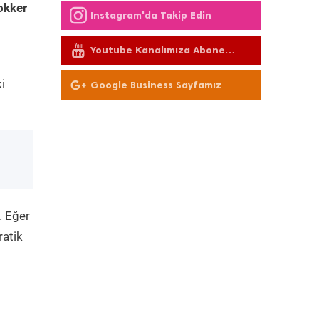
okker
Instagram'da Takip Edin
Youtube Kanalımıza Abone
Olun
i
Google Business Sayfamız
. Eğer
ratik