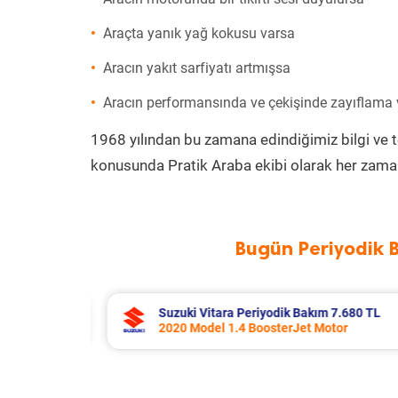
Araçta yanık yağ kokusu varsa
Aracın yakıt sarfiyatı artmışsa
Aracın performansında ve çekişinde zayıflama
1968 yılından bu zamana edindiğimiz bilgi ve 
konusunda Pratik Araba ekibi olarak her zaman
Bugün Periyodik 
.680 TL
Toyota Corolla Periyodik Bakım 10.9
r
2022 Model 1.8 Hybrid Motor