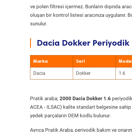
ve polen filtresi içermez. Bunların dışında ar
oluşan bir kontrol listesi aracınıza uygulanır.
sunulur.
Dacia Dokker Periyodik 
Marka
Seri
Mode
Dacia
Dokker
1.6
Pratik araba;
2000 Dacia Dokker 1.6
periyodik 
ACEA - ILSAC) kalite standart belgesine sahip
yedek parçaların OEM kodlu bulunur.
Ayrıca Pratik Araba, periyodik bakım ve onarım