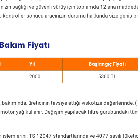
acınızın sağlığı ve güvenli sürüş için toplamda 12 ana madded
 Bu kontroller sonucu aracınızın durumu hakkında size geniş bi
Bakım Fiyatı
l
Yıl
Başlangıç Fiyatı
2000
5360 TL
bakımında, üreticinin tavsiye ettiği viskotize değerlerinde, (
 motor yağ kullanır. Değişim yapılacak filtre gurubundaki tü
 işlemlerini; TS 12047 standartlarında ve 4077 sayılı tüketic