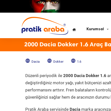
Kurumsal
2000 Dacia Dokker 1.6 Araç B
Dacia
Dokker
1.6
Düzenli periyodik ile
2000 Dacia Dokker 1.6
ar
değiştirdiğiniz motor yağı, yakıt bütçenizi azal
performansını arttırır. Fren balataların kontr
güvenliğinizi sağlar hem de aracınızın durumu h
Pratik Araba servisinde
Dacia
marka aracınıza 