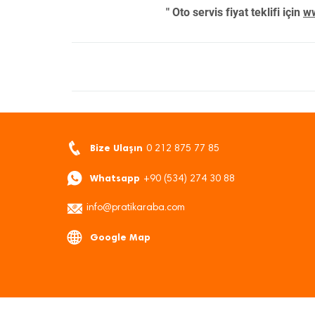
" Oto servis fiyat teklifi için
ww
Bize Ulaşın
0 212 875 77 85
Whatsapp
+90 (534) 274 30 88
info@pratikaraba.com
Google Map