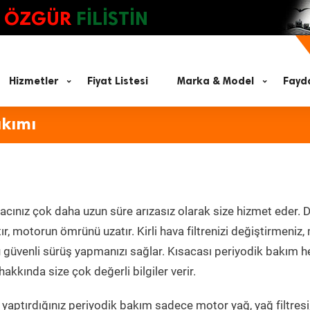
ÖZGÜR
FİLİSTİN
Hizmetler
Fiyat Listesi
Marka & Model
Fayda
akımı
acınız çok daha uzun süre arızasız olarak size hizmet eder. D
tır, motorun ömrünü uzatır. Kirli hava filtrenizi değiştirmeniz
olü güvenli sürüş yapmanızı sağlar. Kısacası periyodik bakım 
akkında size çok değerli bilgiler verir.
yaptırdığınız periyodik bakım sadece motor yağ, yağ filtresi