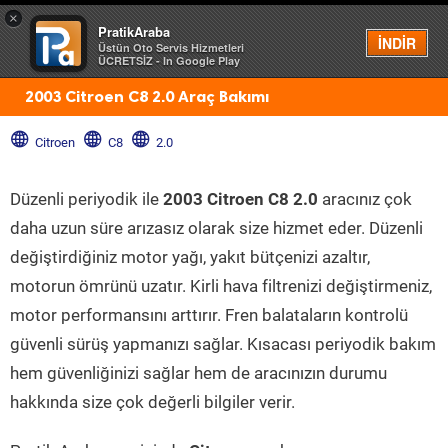
×
PratikAraba
Menü
İNDİR
Üstün Oto Servis Hizmetleri
ÜCRETSİZ - In Google Play
2003 Citroen C8 2.0 Araç Bakımı
Citroen
C8
2.0
Düzenli periyodik ile
2003 Citroen C8 2.0
aracınız çok
daha uzun süre arızasız olarak size hizmet eder. Düzenli
değiştirdiğiniz motor yağı, yakıt bütçenizi azaltır,
motorun ömrünü uzatır. Kirli hava filtrenizi değiştirmeniz,
motor performansını arttırır. Fren balataların kontrolü
güvenli sürüş yapmanızı sağlar. Kısacası periyodik bakım
hem güvenliğinizi sağlar hem de aracınızın durumu
hakkında size çok değerli bilgiler verir.