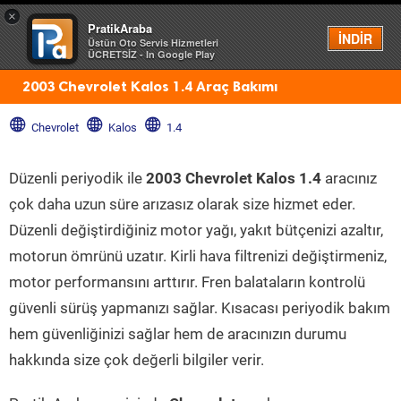
×
PratikAraba
Menü
İNDİR
Üstün Oto Servis Hizmetleri
ÜCRETSİZ - In Google Play
2003 Chevrolet Kalos 1.4 Araç Bakımı
Chevrolet
Kalos
1.4
Düzenli periyodik ile
2003 Chevrolet Kalos 1.4
aracınız
çok daha uzun süre arızasız olarak size hizmet eder.
Düzenli değiştirdiğiniz motor yağı, yakıt bütçenizi azaltır,
motorun ömrünü uzatır. Kirli hava filtrenizi değiştirmeniz,
motor performansını arttırır. Fren balataların kontrolü
güvenli sürüş yapmanızı sağlar. Kısacası periyodik bakım
hem güvenliğinizi sağlar hem de aracınızın durumu
hakkında size çok değerli bilgiler verir.