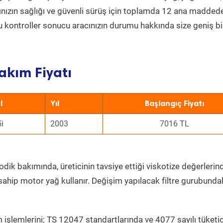
acınızın sağlığı ve güvenli sürüş için toplamda 12 ana madded
 Bu kontroller sonucu aracınızın durumu hakkında size geniş bi
akım Fiyatı
l
Yıl
Başlangıç Fiyatı
i
2003
7016 TL
dik bakımında, üreticinin tavsiye ettiği viskotize değerlerind
sahip motor yağ kullanır. Değişim yapılacak filtre gurubunda
 işlemlerini; TS 12047 standartlarında ve 4077 sayılı tüketic