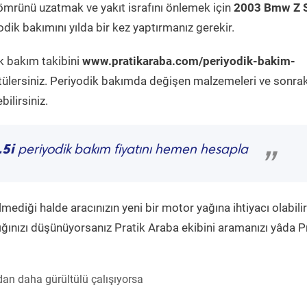
ömrünü uzatmak ve yakıt israfını önlemek için
2003 Bmw Z S
dik bakımını yılda bir kez yaptırmanız gerekir.
k bakım takibini
www.pratikaraba.com/periyodik-bakim-
tülersiniz. Periyodik bakımda değişen malzemeleri ve sonrak
ilirsiniz.
.5i
periyodik bakım fiyatını hemen hesapla
”
diği halde aracınızın yeni bir motor yağına ihtiyacı olabilir
ğınızı düşünüyorsanız Pratik Araba ekibini aramanızı yâda P
an daha gürültülü çalışıyorsa