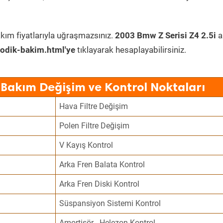
kım fiyatlarıyla uğraşmazsınız.
2003 Bmw Z Serisi Z4 2.5i
a
odik-bakim.html'ye
tıklayarak hesaplayabilirsiniz.
 Bakım Değişim ve Kontrol Noktaları
Hava Filtre Değişim
Polen Filtre Değişim
V Kayış Kontrol
Arka Fren Balata Kontrol
Arka Fren Diski Kontrol
Süspansiyon Sistemi Kontrol
Amortisör - Helezon Kontrol