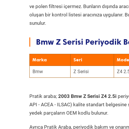
ve polen filtresi içermez. Bunların dışında ar
oluşan bir kontrol listesi aracınıza uygulanır.
sunulur.
Bmw Z Serisi Periyodik B
Marka
Seri
Mode
Bmw
Z Serisi
Z4 2.5
Pratik araba;
2003 Bmw Z Serisi Z4 2.5i
periyo
API - ACEA - ILSAC) kalite standart belgesine 
yedek parçaların OEM kodlu bulunur.
Ayrıca Pratik Araba, periyodik bakım ve onarım