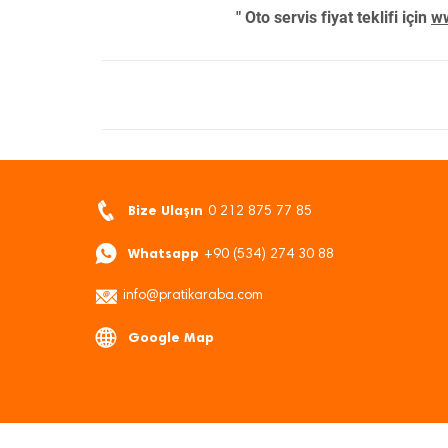
" Oto servis fiyat teklifi için
ww
Bize Ulaşın
0 212 875 77 85
Whatsapp
+90 (534) 274 30 88
info@pratikaraba.com
Google Map