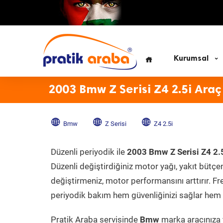
Kurumsal
2003 Bmw Z Serisi Z4 2.5i Araç
Bmw
Z Serisi
Z4 2.5i
Düzenli periyodik ile
2003 Bmw Z Serisi Z4 2.
Düzenli değiştirdiğiniz motor yağı, yakıt bütçeni
değiştirmeniz, motor performansını arttırır. Fr
periyodik bakım hem güvenliğinizi sağlar hem d
Pratik Araba servisinde
Bmw
marka aracınıza y