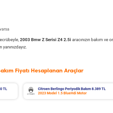
 varsa
tecrübeyle,
2003 Bmw Z Serisi Z4 2.5i
aracınızın bakım ve o
 yanınızdayız.
Bakım Fiyatı Hesaplanan Araçlar
389 TL
Fiat Egea Cross Periyodik Bakım 8.683 T
2023 Model 1.6 Multijet Motor