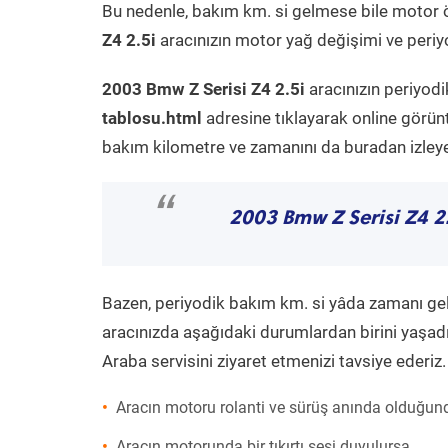
Bu nedenle, bakım km. si gelmese bile motor 
Z4 2.5i
aracınızın motor yağ değişimi ve periyo
2003 Bmw Z Serisi Z4 2.5i
aracınızın periyodi
tablosu.html
adresine tıklayarak online görün
bakım kilometre ve zamanını da buradan izleyeb
“
2003 Bmw Z Serisi Z4 2
Bazen, periyodik bakım km. si yâda zamanı gelme
aracınızda aşağıdaki durumlardan birini yaşadı
Araba servisini ziyaret etmenizi tavsiye ederiz.
Aracın motoru rolanti ve sürüş anında olduğund
Aracın motorunda bir tıkırtı sesi duyulursa