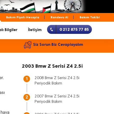
Bakım Fiyatı Hesapla
Randevu Al
Bakım Takibi
0 212 875 77 85
lı Bilgiler
İletişim
Siz Sorun Biz Cevaplayalım
2003 Bmw Z Serisi Z4 2.5i
er.
2008 Bmw Z Serisi Z4 2.5i
1
Periyodik Bakım
ası
2007 Bmw Z Serisi Z4 2.5i
2
Periyodik Bakım
 hava