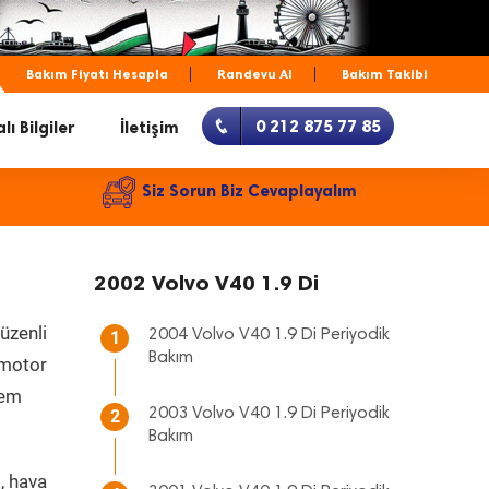
Bakım Fiyatı Hesapla
Randevu Al
Bakım Takibi
0 212 875 77 85
lı Bilgiler
İletişim
Siz Sorun Biz Cevaplayalım
2002 Volvo V40 1.9 Di
üzenli
2004 Volvo V40 1.9 Di Periyodik
1
Bakım
, motor
hem
2003 Volvo V40 1.9 Di Periyodik
2
Bakım
, hava