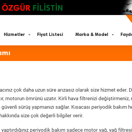
ÖZGÜR
FİLİSTİN
Hizmetler
Fiyat Listesi
Marka & Model
Fayda
ımı
acınız çok daha uzun süre arızasız olarak size hizmet eder. D
tır, motorun ömrünü uzatır. Kirli hava filtrenizi değiştirmeniz
olü güvenli sürüş yapmanızı sağlar. Kısacası periyodik bakım 
akkında size çok değerli bilgiler verir.
yaptırdığınız periyodik bakım sadece motor yağ, yağ filtresi