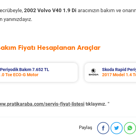
tecrübeyle,
2002 Volvo V40 1.9 Di
aracınızın bakım ve onarı
 yanınızdayız.
Bakım Fiyatı Hesaplanan Araçlar
ım 7.707 TL
Porsche Panamera Periyodik B
ech Motor
2011 Model 3.6 4 Motor
w.pratikaraba.com/servis-fiyat-listesi
tıklayınız. "
Paylaş