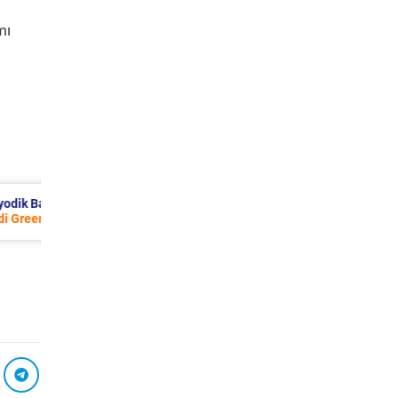
mı
akım 13.533 TL
Renault Fluence Periyodik Bakım 8.
2016 Model 1.5 Dci Motor