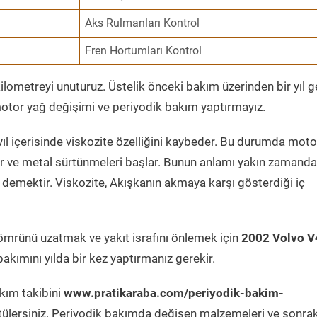
Aks Rulmanları Kontrol
Fren Hortumları Kontrol
ometreyi unuturuz. Üstelik önceki bakım üzerinden bir yıl 
tor yağ değişimi ve periyodik bakım yaptırmayız.
ıl içerisinde viskozite özelliğini kaybeder. Bu durumda moto
er ve metal sürtünmeleri başlar. Bunun anlamı yakın zamanda
demektir. Viskozite, Akışkanın akmaya karşı gösterdiği iç
ömrünü uzatmak ve yakıt israfını önlemek için
2002 Volvo V
akımını yılda bir kez yaptırmanız gerekir.
kım takibini
www.pratikaraba.com/periyodik-bakim-
tülersiniz. Periyodik bakımda değişen malzemeleri ve sonrak