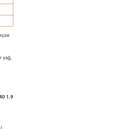
geçse
r yağ,
40 1.9
i