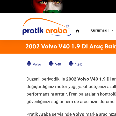
Kurumsal
2002 Volvo V40 1.9 Di Araç Bak
Volvo
V40
1.9 Di
Düzenli periyodik ile
2002 Volvo V40 1.9 Di
ar
değiştirdiğiniz motor yağı, yakıt bütçenizi azal
performansını arttırır. Fren balataların kontr
güvenliğinizi sağlar hem de aracınızın durumu h
Pratik Araba servisinde
Volvo
marka aracınıza 