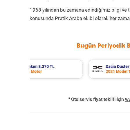
1968 yılından bu zamana edindiğimiz bilgi ve 
konusunda Pratik Araba ekibi olarak her zaman
Bugün Periyodik 
k Bakım 7.652 TL
Skoda Rapid Periyodik Bak
CO-G Motor
2017 Model 1.4 Tdi Greent
" Oto servis fiyat teklifi için
ww