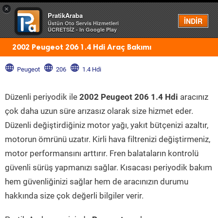
×
PratikAraba
Menü
İNDİR
Üstün Oto Servis Hizmetleri
ÜCRETSİZ - In Google Play
2002 Peugeot 206 1.4 Hdi Araç Bakımı
Peugeot
206
1.4 Hdi
Düzenli periyodik ile
2002 Peugeot 206 1.4 Hdi
aracınız
çok daha uzun süre arızasız olarak size hizmet eder.
Düzenli değiştirdiğiniz motor yağı, yakıt bütçenizi azaltır,
motorun ömrünü uzatır. Kirli hava filtrenizi değiştirmeniz,
motor performansını arttırır. Fren balataların kontrolü
güvenli sürüş yapmanızı sağlar. Kısacası periyodik bakım
hem güvenliğinizi sağlar hem de aracınızın durumu
hakkında size çok değerli bilgiler verir.