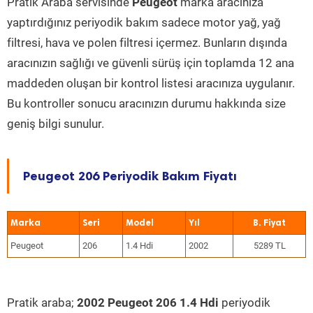
Pratik Araba servisinde
Peugeot
marka aracınıza
yaptırdığınız periyodik bakım sadece motor yağ, yağ
filtresi, hava ve polen filtresi içermez. Bunların dışında
aracınızın sağlığı ve güvenli sürüş için toplamda 12 ana
maddeden oluşan bir kontrol listesi aracınıza uygulanır.
Bu kontroller sonucu aracınızın durumu hakkında size
geniş bilgi sunulur.
Peugeot 206 Periyodik Bakım Fiyatı
Marka
Seri
Model
Yıl
Peugeot
206
1.4 Hdi
2002
5289 TL
Pratik araba;
2002 Peugeot 206 1.4 Hdi
periyodik