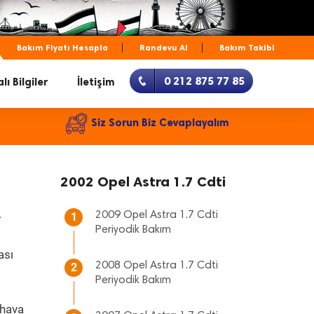
Bakım Fiyatı Hesapla
Randevu Al
Bakım Takibi
0 212 875 77 85
lı Bilgiler
İletişim
Siz Sorun Biz Cevaplayalım
2002 Opel Astra 1.7 Cdti
.
2009 Opel Astra 1.7 Cdti
1
Periyodik Bakım
ası
2008 Opel Astra 1.7 Cdti
2
Periyodik Bakım
 hava