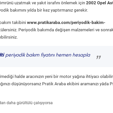
ömrünü uzatmak ve yakıt israfını önlemek için
2002 Opel As
odik bakımını yılda bir kez yaptırmanız gerekir.
 bakım takibini
www.pratikaraba.com/periyodik-bakim-
tülersiniz. Periyodik bakımda değişen malzemeleri ve sonrak
ilirsiniz.
ti
periyodik bakım fiyatını hemen hesapla
”
diği halde aracınızın yeni bir motor yağına ihtiyacı olabilir
ğınızı düşünüyorsanız Pratik Araba ekibini aramanızı yâda P
an daha gürültülü çalışıyorsa