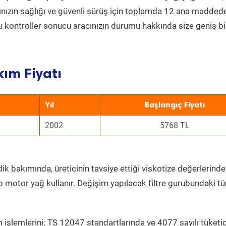
acınızın sağlığı ve güvenli sürüş için toplamda 12 ana madded
 Bu kontroller sonucu aracınızın durumu hakkında size geniş bi
kım Fiyatı
Yıl
Başlangıç Fiyatı
2002
5768 TL
ik bakımında, üreticinin tavsiye ettiği viskotize değerlerinde,
p motor yağ kullanır. Değişim yapılacak filtre gurubundaki t
 işlemlerini; TS 12047 standartlarında ve 4077 sayılı tüketic