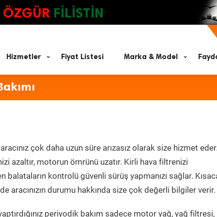
ÖZGÜR
FİLİSTİN
Hizmetler
Fiyat Listesi
Marka & Model
Fayda
 Bakımı
aracınız çok daha uzun süre arızasız olarak size hizmet eder
zi azaltır, motorun ömrünü uzatır. Kirli hava filtrenizi
en balataların kontrolü güvenli sürüş yapmanızı sağlar. Kısac
e aracınızın durumu hakkında size çok değerli bilgiler verir.
aptırdığınız periyodik bakım sadece motor yağ, yağ filtresi,