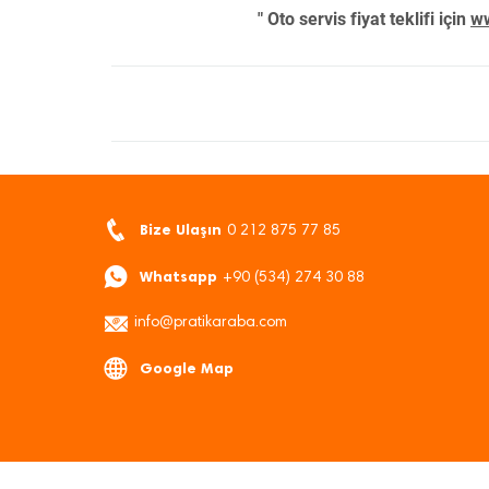
" Oto servis fiyat teklifi için
ww
Bize Ulaşın
0 212 875 77 85
Whatsapp
+90 (534) 274 30 88
info@pratikaraba.com
Google Map