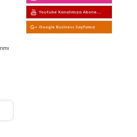
Youtube Kanalımıza Abone
Olun
Google Business Sayfamız
rımı
TL
Chevrolet Cruze Periyodik Bakım 7.664 TL
2012 Model 1.6 Motor