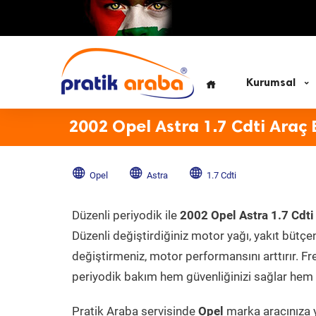
Kurumsal
2002 Opel Astra 1.7 Cdti Araç
Opel
Astra
1.7 Cdti
Düzenli periyodik ile
2002 Opel Astra 1.7 Cdti
Düzenli değiştirdiğiniz motor yağı, yakıt bütçeni
değiştirmeniz, motor performansını arttırır. Fr
periyodik bakım hem güvenliğinizi sağlar hem d
Pratik Araba servisinde
Opel
marka aracınıza y