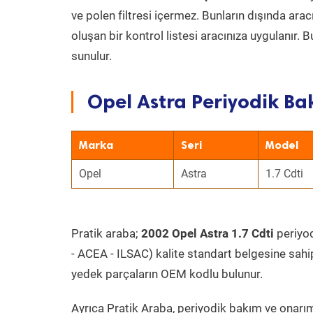
ve polen filtresi içermez. Bunların dışında ar
oluşan bir kontrol listesi aracınıza uygulanır.
sunulur.
Opel Astra Periyodik Ba
Marka
Seri
Model
Opel
Astra
1.7 Cdti
Pratik araba;
2002 Opel Astra 1.7 Cdti
periyod
- ACEA - ILSAC) kalite standart belgesine sahi
yedek parçaların OEM kodlu bulunur.
Ayrıca Pratik Araba, periyodik bakım ve onarım