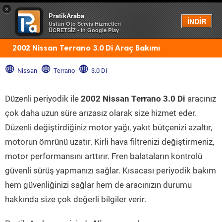
×
PratikAraba
Menü
İNDİR
Üstün Oto Servis Hizmetleri
ÜCRETSİZ - In Google Play
2002 Nissan Terrano 3.0 Di Araç Bakımı
Nissan
Terrano
3.0 Di
Düzenli periyodik ile
2002 Nissan Terrano 3.0 Di
aracınız
çok daha uzun süre arızasız olarak size hizmet eder.
Düzenli değiştirdiğiniz motor yağı, yakıt bütçenizi azaltır,
motorun ömrünü uzatır. Kirli hava filtrenizi değiştirmeniz,
motor performansını arttırır. Fren balataların kontrolü
güvenli sürüş yapmanızı sağlar. Kısacası periyodik bakım
hem güvenliğinizi sağlar hem de aracınızın durumu
hakkında size çok değerli bilgiler verir.