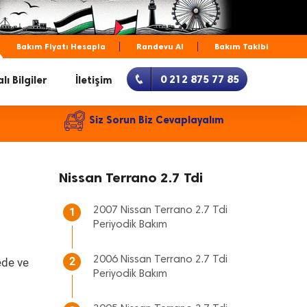
Bakım Fiyatı Hesapla
Randevu Al
Bakım Takibi
0 212 875 77 85
lı Bilgiler
İletişim
Siz Sorun Biz Cevaplayalım
Nissan Terrano 2.7 Tdi
2007 Nissan Terrano 2.7 Tdi
1
Periyodik Bakım
2006 Nissan Terrano 2.7 Tdi
2
ede ve
Periyodik Bakım