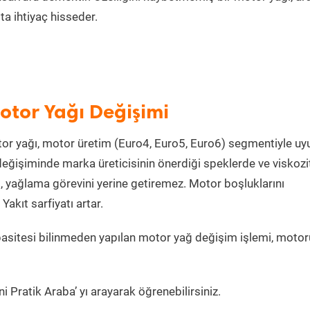
a ihtiyaç hisseder.
Motor Yağı Değişimi
or yağı, motor üretim (Euro4, Euro5, Euro6) segmentiyle u
eğişiminde marka üreticisinin önerdiği speklerde ve viskoz
, yağlama görevini yerine getiremez. Motor boşluklarını
kıt sarfiyatı artar.
asitesi bilinmeden yapılan motor yağ değişim işlemi, moto
i Pratik Araba’ yı arayarak öğrenebilirsiniz.