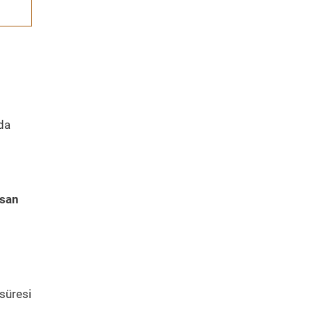
nda
san
süresi