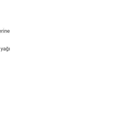
erine
 yağı