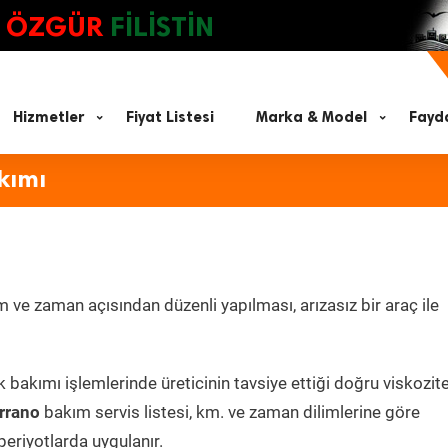
ÖZGÜR
FİLİSTİN
Hizmetler
Fiyat Listesi
Marka & Model
Fayda
kımı
 ve zaman açısından düzenli yapılması, arızasız bir araç ile
k bakımı işlemlerinde üreticinin tavsiye ettiği doğru viskozit
rrano
bakım servis listesi, km. ve zaman dilimlerine göre
periyotlarda uygulanır.