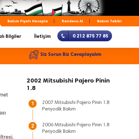
Bakım Fiyatı Hesapla
Randevu Al
Bakım Takibi
0 212 875 77 85
lı Bilgiler
İletişim
Siz Sorun Biz Cevaplayalım
2002 Mitsubishi Pajero Pinin
1.8
zmet
2007 Mitsubishi Pajero Pinin 1.8
1
Periyodik Bakım
ası
2006 Mitsubishi Pajero Pinin 1.8
2
Periyodik Bakım
tresi,