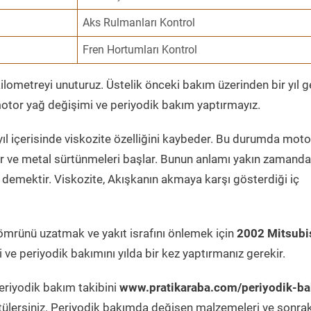
Aks Rulmanları Kontrol
Fren Hortumları Kontrol
ometreyi unuturuz. Üstelik önceki bakım üzerinden bir yıl 
tor yağ değişimi ve periyodik bakım yaptırmayız.
ıl içerisinde viskozite özelliğini kaybeder. Bu durumda moto
er ve metal sürtünmeleri başlar. Bunun anlamı yakın zamanda
demektir. Viskozite, Akışkanın akmaya karşı gösterdiği iç
ömrünü uzatmak ve yakıt israfını önlemek için
2002 Mitsubi
ve periyodik bakımını yılda bir kez yaptırmanız gerekir.
eriyodik bakım takibini
www.pratikaraba.com/periyodik-b
tülersiniz. Periyodik bakımda değişen malzemeleri ve sonrak