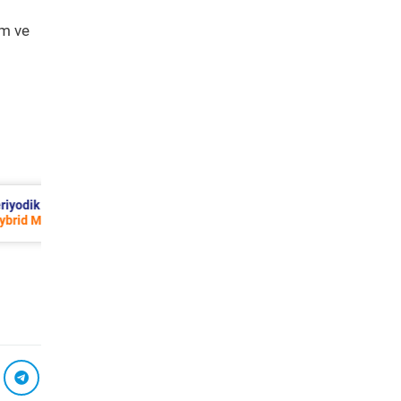
ım ve
267 TL
Seat Leon Periyodik Bakım 7.135 TL
2013 Model 1.2 Tsi Motor