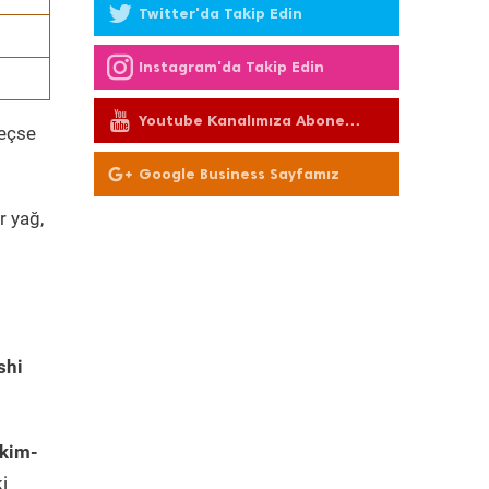
Twitter'da Takip Edin
Instagram'da Takip Edin
Youtube Kanalımıza Abone
geçse
Olun
Google Business Sayfamız
r yağ,
shi
akim-
i