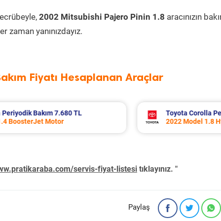
tecrübeyle,
2002 Mitsubishi Pajero Pinin 1.8
aracınızın bak
er zaman yanınızdayız.
Bakım Fiyatı Hesaplanan Araçlar
kım 10.994 TL
Volvo Xc60 Periyodik Bakım 10.
r
2014 Model 2.0 D4 Motor
w.pratikaraba.com/servis-fiyat-listesi
tıklayınız. "
Paylaş