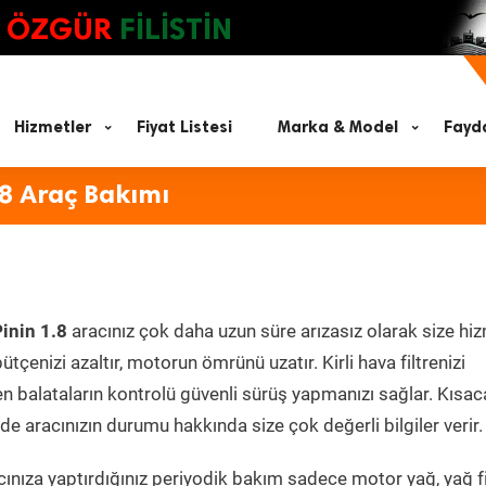
ÖZGÜR
FİLİSTİN
Hizmetler
Fiyat Listesi
Marka & Model
Fayda
.8 Araç Bakımı
inin 1.8
aracınız çok daha uzun süre arızasız olarak size hi
ütçenizi azaltır, motorun ömrünü uzatır. Kirli hava filtrenizi
en balataların kontrolü güvenli sürüş yapmanızı sağlar. Kısac
e aracınızın durumu hakkında size çok değerli bilgiler verir.
nıza yaptırdığınız periyodik bakım sadece motor yağ, yağ fil