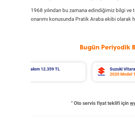
1968 yılından bu zamana edindiğimiz bilgi ve 
onarımı konusunda Pratik Araba ekibi olarak h
Bugün Periyodik 
 Bakım 7.680 TL
Toyota Corolla Periyodik Ba
Jet Motor
2022 Model 1.8 Hybrid Moto
" Oto servis fiyat teklifi için
ww