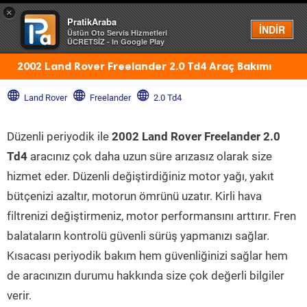
×
PratikAraba
Menü
İNDİR
Üstün Oto Servis Hizmetleri
ÜCRETSİZ - In Google Play
2002 Land Rover Freelander 2.0 Td4 Araç Bakımı
Land Rover
Freelander
2.0 Td4
Düzenli periyodik ile
2002 Land Rover Freelander 2.0
Td4
aracınız çok daha uzun süre arızasız olarak size
hizmet eder. Düzenli değiştirdiğiniz motor yağı, yakıt
bütçenizi azaltır, motorun ömrünü uzatır. Kirli hava
filtrenizi değiştirmeniz, motor performansını arttırır. Fren
balataların kontrolü güvenli sürüş yapmanızı sağlar.
Kısacası periyodik bakım hem güvenliğinizi sağlar hem
de aracınızın durumu hakkında size çok değerli bilgiler
verir.