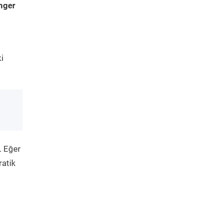
nger
i
. Eğer
ratik