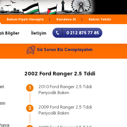
Bakım Fiyatı Hesapla
Randevu Al
Bakım Takibi
0 212 875 77 85
lı Bilgiler
İletişim
Siz Sorun Biz Cevaplayalım
2002 Ford Ranger 2.5 Tddi
er.
2010 Ford Ranger 2.5 Tddi
1
Periyodik Bakım
ası
2009 Ford Ranger 2.5 Tddi
2
Periyodik Bakım
 hava