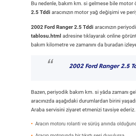
Bu nedenle, bakım km. si gelmese bile motor 
2.5 Tddi
aracınızın motor yağ değişimi ve periy
2002 Ford Ranger 2.5 Tddi
aracınızın periyod
tablosu.html
adresine tıklayarak online görün
bakım kilometre ve zamanını da buradan izleyeb
“
2002 Ford Ranger 2.5 T
Bazen, periyodik bakım km. si yâda zamanı gelme
aracınızda aşağıdaki durumlardan birini yaşadı
Araba servisini ziyaret etmenizi tavsiye ederiz.
Aracın motoru rolanti ve sürüş anında olduğund
Aracın motorunda bir tıkırtı sesi duyulursa