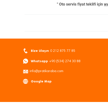
" Oto servis fiyat teklifi için
ww
Bize Ulaşın
0 212 875 77 85
Whatsapp
+90 (534) 274 30 88
info@pratikaraba.com
Google Map