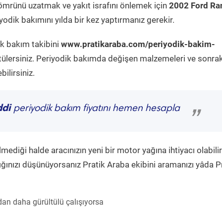
ömrünü uzatmak ve yakıt israfını önlemek için
2002 Ford Ra
odik bakımını yılda bir kez yaptırmanız gerekir.
ik bakım takibini
www.pratikaraba.com/periyodik-bakim-
tülersiniz. Periyodik bakımda değişen malzemeleri ve sonrak
ilirsiniz.
ddi
periyodik bakım fiyatını hemen hesapla
”
diği halde aracınızın yeni bir motor yağına ihtiyacı olabilir
ğınızı düşünüyorsanız Pratik Araba ekibini aramanızı yâda P
an daha gürültülü çalışıyorsa