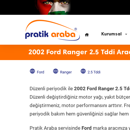
Kurumsal
2002 Ford Ranger 2.5 Tddi Ara
Ford
Ranger
2.5 Tddi
Düzenli periyodik ile
2002 Ford Ranger 2.5 Td
Düzenli değiştirdiğiniz motor yağı, yakıt bütçeni
değiştirmeniz, motor performansını arttırır. Fr
periyodik bakım hem güvenliğinizi sağlar hem d
Pratik Araba servisinde
Ford
marka aracınıza y