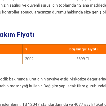
acınızın sağlığı ve güvenli sürüş için toplamda 12 ana madded
 Bu kontroller sonucu aracınızın durumu hakkında size geniş bi
akım Fiyatı
Yıl
Başlangıç Fiyatı
i
2002
6699 TL
odik bakımında, üreticinin tavsiye ettiği viskotize değerlerind
sahip motor yağ kullanır. Değişim yapılacak filtre gurubunda
 işlemlerini; TS 12047 standartlarında ve 4077 sayılı tüketic