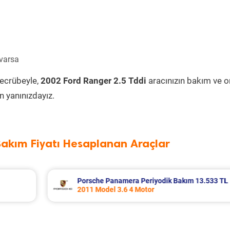
 varsa
tecrübeyle,
2002 Ford Ranger 2.5 Tddi
aracınızın bakım ve o
 yanınızdayız.
Bakım Fiyatı Hesaplanan Araçlar
13.533 TL
Renault Fluence Periyodik Bakım 8.285 
2016 Model 1.5 Dci Motor