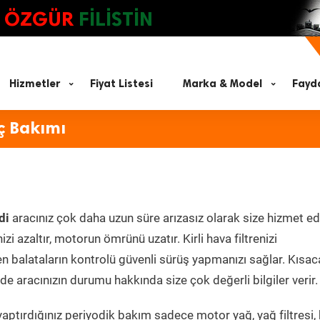
ÖZGÜR
FİLİSTİN
Hizmetler
Fiyat Listesi
Marka & Model
Fayda
ç Bakımı
di
aracınız çok daha uzun süre arızasız olarak size hizmet ed
zi azaltır, motorun ömrünü uzatır. Kirli hava filtrenizi
en balataların kontrolü güvenli sürüş yapmanızı sağlar. Kısac
e aracınızın durumu hakkında size çok değerli bilgiler verir.
aptırdığınız periyodik bakım sadece motor yağ, yağ filtresi,