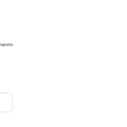
narımı
TL
Chevrolet Cruze Periyodik Bakım 7.664 TL
2012 Model 1.6 Motor