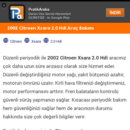
×
PratikAraba
Menü
İNDİR
Üstün Oto Servis Hizmetleri
ÜCRETSİZ - In Google Play
2002 Citroen Xsara 2.0 Hdi Araç Bakımı
Citroen
Xsara
2.0 Hdi
Düzenli periyodik ile
2002 Citroen Xsara 2.0 Hdi
aracınız
çok daha uzun süre arızasız olarak size hizmet eder.
Düzenli değiştirdiğiniz motor yağı, yakıt bütçenizi azaltır,
motorun ömrünü uzatır. Kirli hava filtrenizi değiştirmeniz,
motor performansını arttırır. Fren balataların kontrolü
güvenli sürüş yapmanızı sağlar. Kısacası periyodik bakım
hem güvenliğinizi sağlar hem de aracınızın durumu
hakkında size çok değerli bilgiler verir.