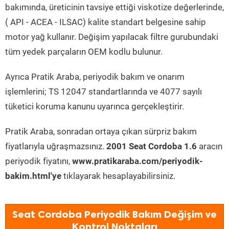
bakımında, üreticinin tavsiye ettiği viskotize değerlerinde,
( API - ACEA - ILSAC) kalite standart belgesine sahip
motor yağ kullanır. Değişim yapılacak filtre gurubundaki
tüm yedek parçaların OEM kodlu bulunur.
Ayrıca Pratik Araba, periyodik bakım ve onarım
işlemlerini; TS 12047 standartlarında ve 4077 sayılı
tüketici koruma kanunu uyarınca gerçekleştirir.
Pratik Araba, sonradan ortaya çıkan sürpriz bakım
fiyatlarıyla uğraşmazsınız.
2001 Seat Cordoba 1.6
aracın
periyodik fiyatını,
www.pratikaraba.com/periyodik-
bakim.html'ye
tıklayarak hesaplayabilirsiniz.
Seat Cordoba Periyodik Bakım Değişim ve
Kontrol Noktaları