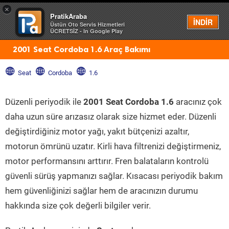
×
PratikAraba
Menü
İNDİR
Üstün Oto Servis Hizmetleri
ÜCRETSİZ - In Google Play
2001 Seat Cordoba 1.6 Araç Bakımı
Seat
Cordoba
1.6
Düzenli periyodik ile
2001 Seat Cordoba 1.6
aracınız çok
daha uzun süre arızasız olarak size hizmet eder. Düzenli
değiştirdiğiniz motor yağı, yakıt bütçenizi azaltır,
motorun ömrünü uzatır. Kirli hava filtrenizi değiştirmeniz,
motor performansını arttırır. Fren balataların kontrolü
güvenli sürüş yapmanızı sağlar. Kısacası periyodik bakım
hem güvenliğinizi sağlar hem de aracınızın durumu
hakkında size çok değerli bilgiler verir.