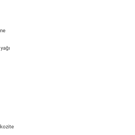
ine
 yağı
skozite