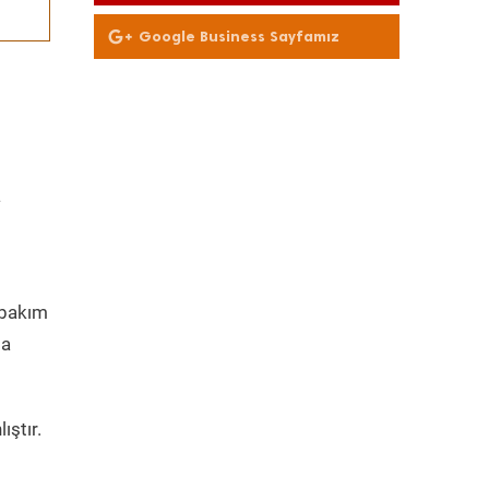
Olun
Google Business Sayfamız
a
bakım
da
ıştır.