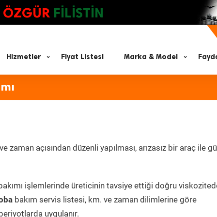
ÖZGÜR
FİLİSTİN
Hizmetler
Fiyat Listesi
Marka & Model
Fayda
ımı
 zaman açısından düzenli yapılması, arızasız bir araç ile güv
akımı işlemlerinde üreticinin tavsiye ettiği doğru viskozited
oba
bakım servis listesi, km. ve zaman dilimlerine göre
periyotlarda uygulanır.