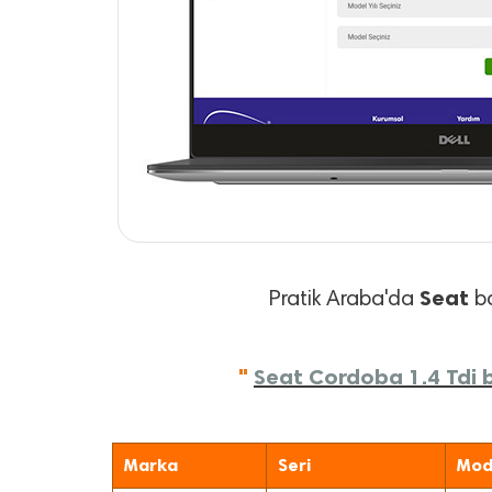
Seat
Pratik Araba'da
ba
"
Seat Cordoba 1.4 Tdi b
Marka
Seri
Mod