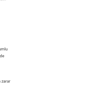
yumlu
ede
 zarar