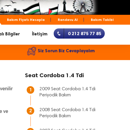
Bakım Fiyatı Hesapla
Randevu Al
Bakım Takibi
0 212 875 77 85
lı Bilgiler
İletişim
Siz Sorun Biz Cevaplayalım
Seat Cordoba 1.4 Tdi
enilir
2009 Seat Cordoba 1.4 Tdi
1
Periyodik Bakım
2008 Seat Cordoba 1.4 Tdi
2
e ve
Periyodik Bakım