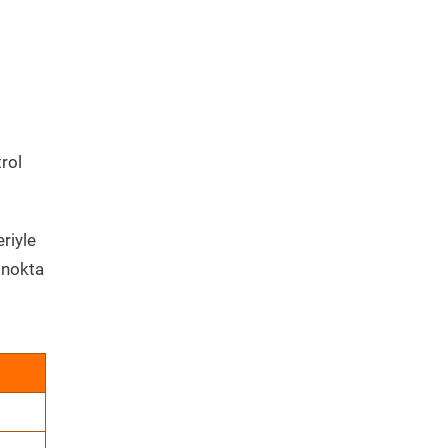
trol
riyle
 nokta