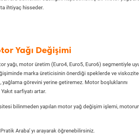
a ihtiyaç hisseder.
tor Yağı Değişimi
or yağı, motor üretim (Euro4, Euro5, Euro6) segmentiyle u
işiminde marka üreticisinin önerdiği speklerde ve viskozit
, yağlama görevini yerine getiremez. Motor boşluklarını
kıt sarfiyatı artar.
itesi bilinmeden yapılan motor yağ değişim işlemi, motorun
ratik Araba’ yı arayarak öğrenebilirsiniz.