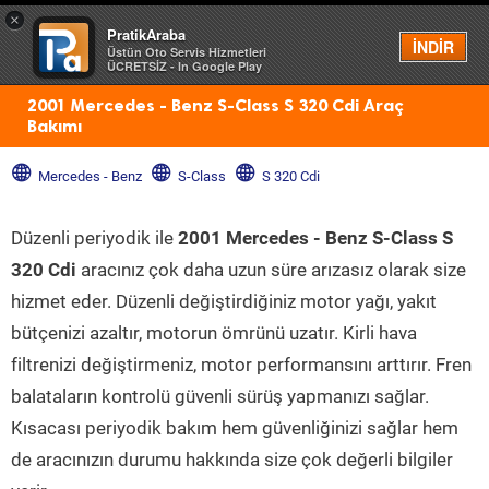
×
PratikAraba
Menü
İNDİR
Üstün Oto Servis Hizmetleri
ÜCRETSİZ - In Google Play
2001 Mercedes - Benz S-Class S 320 Cdi Araç
Bakımı
Mercedes - Benz
S-Class
S 320 Cdi
Düzenli periyodik ile
2001 Mercedes - Benz S-Class S
320 Cdi
aracınız çok daha uzun süre arızasız olarak size
hizmet eder. Düzenli değiştirdiğiniz motor yağı, yakıt
bütçenizi azaltır, motorun ömrünü uzatır. Kirli hava
filtrenizi değiştirmeniz, motor performansını arttırır. Fren
balataların kontrolü güvenli sürüş yapmanızı sağlar.
Kısacası periyodik bakım hem güvenliğinizi sağlar hem
de aracınızın durumu hakkında size çok değerli bilgiler